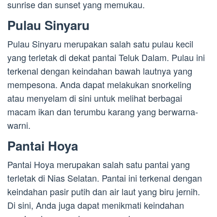
sunrise dan sunset yang memukau.
Pulau Sinyaru
Pulau Sinyaru merupakan salah satu pulau kecil
yang terletak di dekat pantai Teluk Dalam. Pulau ini
terkenal dengan keindahan bawah lautnya yang
mempesona. Anda dapat melakukan snorkeling
atau menyelam di sini untuk melihat berbagai
macam ikan dan terumbu karang yang berwarna-
warni.
Pantai Hoya
Pantai Hoya merupakan salah satu pantai yang
terletak di Nias Selatan. Pantai ini terkenal dengan
keindahan pasir putih dan air laut yang biru jernih.
Di sini, Anda juga dapat menikmati keindahan