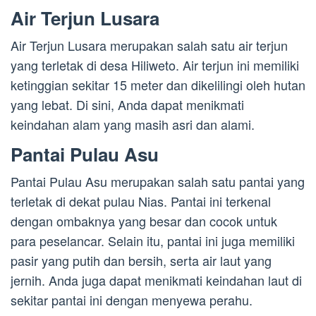
Air Terjun Lusara
Air Terjun Lusara merupakan salah satu air terjun
yang terletak di desa Hiliweto. Air terjun ini memiliki
ketinggian sekitar 15 meter dan dikelilingi oleh hutan
yang lebat. Di sini, Anda dapat menikmati
keindahan alam yang masih asri dan alami.
Pantai Pulau Asu
Pantai Pulau Asu merupakan salah satu pantai yang
terletak di dekat pulau Nias. Pantai ini terkenal
dengan ombaknya yang besar dan cocok untuk
para peselancar. Selain itu, pantai ini juga memiliki
pasir yang putih dan bersih, serta air laut yang
jernih. Anda juga dapat menikmati keindahan laut di
sekitar pantai ini dengan menyewa perahu.