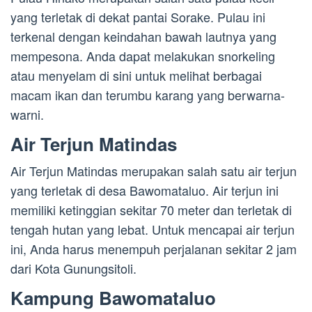
yang terletak di dekat pantai Sorake. Pulau ini
terkenal dengan keindahan bawah lautnya yang
mempesona. Anda dapat melakukan snorkeling
atau menyelam di sini untuk melihat berbagai
macam ikan dan terumbu karang yang berwarna-
warni.
Air Terjun Matindas
Air Terjun Matindas merupakan salah satu air terjun
yang terletak di desa Bawomataluo. Air terjun ini
memiliki ketinggian sekitar 70 meter dan terletak di
tengah hutan yang lebat. Untuk mencapai air terjun
ini, Anda harus menempuh perjalanan sekitar 2 jam
dari Kota Gunungsitoli.
Kampung Bawomataluo