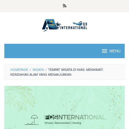
MENU
HOMEPAGE
/
WISATA
/
TEMPAT WISATA DI NIAS: MENIKMATI
KEINDAHAN ALAM YANG MENAKJUBKAN