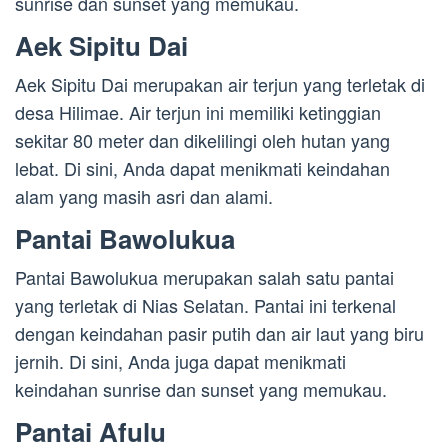
sunrise dan sunset yang memukau.
Aek Sipitu Dai
Aek Sipitu Dai merupakan air terjun yang terletak di
desa Hilimae. Air terjun ini memiliki ketinggian
sekitar 80 meter dan dikelilingi oleh hutan yang
lebat. Di sini, Anda dapat menikmati keindahan
alam yang masih asri dan alami.
Pantai Bawolukua
Pantai Bawolukua merupakan salah satu pantai
yang terletak di Nias Selatan. Pantai ini terkenal
dengan keindahan pasir putih dan air laut yang biru
jernih. Di sini, Anda juga dapat menikmati
keindahan sunrise dan sunset yang memukau.
Pantai Afulu