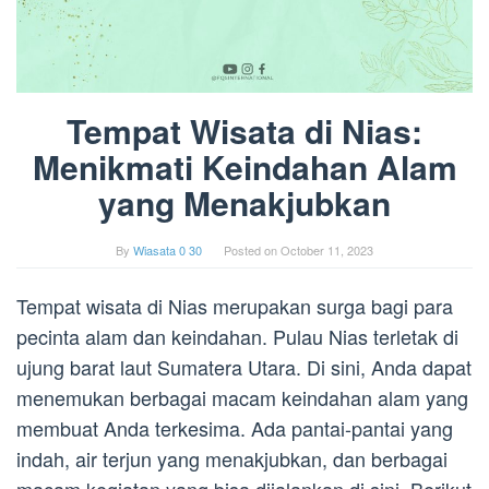
Tempat Wisata di Nias:
Menikmati Keindahan Alam
yang Menakjubkan
By
Wiasata 0 30
Posted on
October 11, 2023
Tempat wisata di Nias merupakan surga bagi para
pecinta alam dan keindahan. Pulau Nias terletak di
ujung barat laut Sumatera Utara. Di sini, Anda dapat
menemukan berbagai macam keindahan alam yang
membuat Anda terkesima. Ada pantai-pantai yang
indah, air terjun yang menakjubkan, dan berbagai