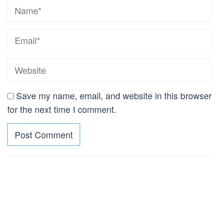
Save my name, email, and website in this browser
for the next time I comment.