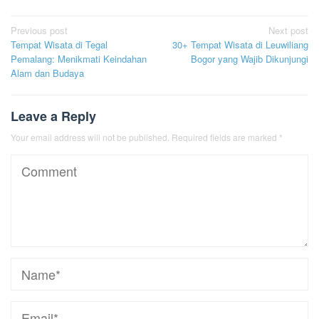
Post
Previous post
Next post
Tempat Wisata di Tegal
30+ Tempat Wisata di Leuwiliang
navigation
Pemalang: Menikmati Keindahan
Bogor yang Wajib Dikunjungi
Alam dan Budaya
Leave a Reply
Your email address will not be published.
Required fields are marked
*