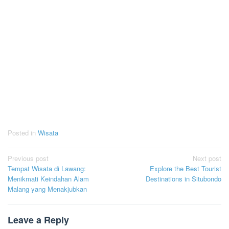
Posted in
Wisata
Post
Previous post
Next post
Tempat Wisata di Lawang:
Explore the Best Tourist
navigation
Menikmati Keindahan Alam
Destinations in Situbondo
Malang yang Menakjubkan
Leave a Reply