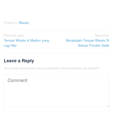
Posted in
Wisata
Post
Previous post
Next post
Tempat Wisata di Madiun yang
Menjelajahi Tempat Wisata Di
navigation
Lagi Hits
Bekasi Pondok Gede
Leave a Reply
Your email address will not be published.
Required fields are marked
*