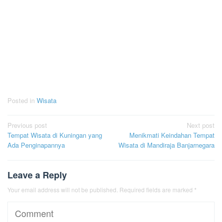
Posted in
Wisata
Post
Previous post
Next post
Tempat Wisata di Kuningan yang
Menikmati Keindahan Tempat
navigation
Ada Penginapannya
Wisata di Mandiraja Banjarnegara
Leave a Reply
Your email address will not be published.
Required fields are marked
*