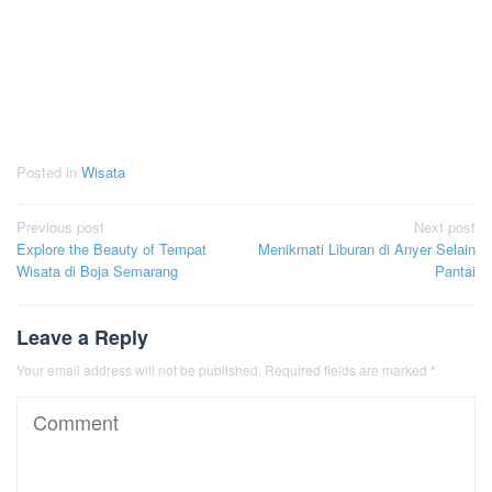
Posted in
Wisata
Post
Previous post
Next post
Explore the Beauty of Tempat
Menikmati Liburan di Anyer Selain
navigation
Wisata di Boja Semarang
Pantai
Leave a Reply
Your email address will not be published.
Required fields are marked
*