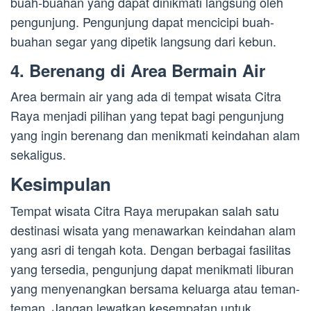
buah-buahan yang dapat dinikmati langsung oleh
pengunjung. Pengunjung dapat mencicipi buah-
buahan segar yang dipetik langsung dari kebun.
4. Berenang di Area Bermain Air
Area bermain air yang ada di tempat wisata Citra
Raya menjadi pilihan yang tepat bagi pengunjung
yang ingin berenang dan menikmati keindahan alam
sekaligus.
Kesimpulan
Tempat wisata Citra Raya merupakan salah satu
destinasi wisata yang menawarkan keindahan alam
yang asri di tengah kota. Dengan berbagai fasilitas
yang tersedia, pengunjung dapat menikmati liburan
yang menyenangkan bersama keluarga atau teman-
teman. Jangan lewatkan kesempatan untuk