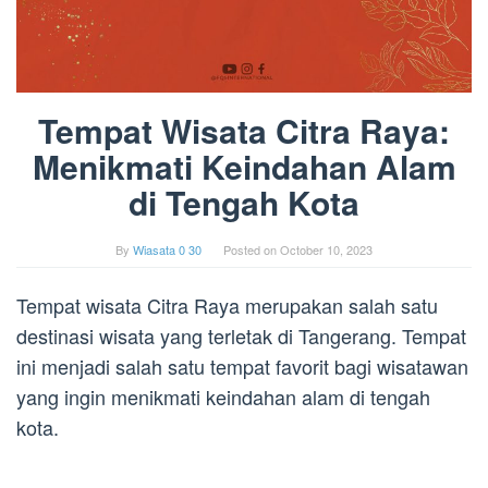
Tempat Wisata Citra Raya:
Menikmati Keindahan Alam
di Tengah Kota
By
Wiasata 0 30
Posted on
October 10, 2023
Tempat wisata Citra Raya merupakan salah satu
destinasi wisata yang terletak di Tangerang. Tempat
ini menjadi salah satu tempat favorit bagi wisatawan
yang ingin menikmati keindahan alam di tengah
kota.