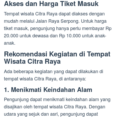
Akses dan Harga Tiket Masuk
Tempat wisata Citra Raya dapat diakses dengan
mudah melalui Jalan Raya Serpong. Untuk harga
tiket masuk, pengunjung hanya perlu membayar Rp
20.000 untuk dewasa dan Rp 10.000 untuk anak-
anak.
Rekomendasi Kegiatan di Tempat
Wisata Citra Raya
Ada beberapa kegiatan yang dapat dilakukan di
tempat wisata Citra Raya, di antaranya:
1. Menikmati Keindahan Alam
Pengunjung dapat menikmati keindahan alam yang
disajikan oleh tempat wisata Citra Raya. Dengan
udara yang sejuk dan asri, pengunjung dapat