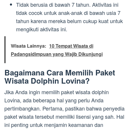
Tidak berusia di bawah 7 tahun. Aktivitas ini
tidak cocok untuk anak-anak di bawah usia 7
tahun karena mereka belum cukup kuat untuk
mengikuti aktivitas ini.
Wisata Lainnya:
10 Tempat Wisata di
Padangsidimpuan yang Wajib Dikunjungi
Bagaimana Cara Memilih Paket
Wisata Dolphin Lovina?
Jika Anda ingin memilih paket wisata dolphin
Lovina, ada beberapa hal yang perlu Anda
pertimbangkan. Pertama, pastikan bahwa penyedia
paket wisata tersebut memiliki lisensi yang sah. Hal
ini penting untuk menjamin keamanan dan