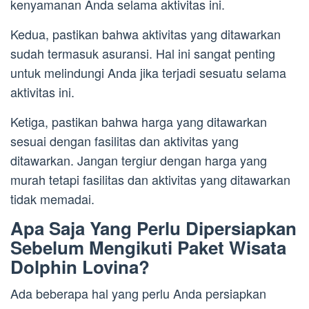
kenyamanan Anda selama aktivitas ini.
Kedua, pastikan bahwa aktivitas yang ditawarkan
sudah termasuk asuransi. Hal ini sangat penting
untuk melindungi Anda jika terjadi sesuatu selama
aktivitas ini.
Ketiga, pastikan bahwa harga yang ditawarkan
sesuai dengan fasilitas dan aktivitas yang
ditawarkan. Jangan tergiur dengan harga yang
murah tetapi fasilitas dan aktivitas yang ditawarkan
tidak memadai.
Apa Saja Yang Perlu Dipersiapkan
Sebelum Mengikuti Paket Wisata
Dolphin Lovina?
Ada beberapa hal yang perlu Anda persiapkan