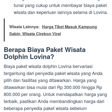
tunai yang cukup untuk membayar biaya paket
wisata dan keperluan lainnya selama di Lovina.
Wisata Lainnya:
Harga Tiket Masuk Kampung
Sabin, Wisata Cirebon Viral
Berapa Biaya Paket Wisata
Dolphin Lovina?
Biaya paket wisata dolphin Lovina bervariasi
tergantung dari penyedia paket wisata yang Anda
pilih dan fasilitas yang ditawarkan. Harga yang
ditawarkan bisa mulai dari Rp 300.000 hingga Rp
800.000 per orang. Untuk mendapatkan harga yang
terbaik, pastikan Anda membandingkan harga dari
beberapa penyedia paket wisata sebelum