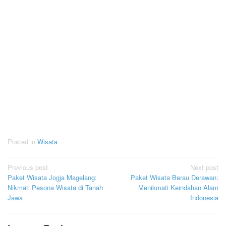
Posted in
Wisata
Post
Previous post
Next post
Paket Wisata Jogja Magelang:
Paket Wisata Berau Derawan:
navigation
Nikmati Pesona Wisata di Tanah
Menikmati Keindahan Alam
Jawa
Indonesia