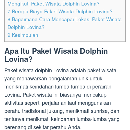
Mengikuti Paket Wisata Dolphin Lovina?
7
Berapa Biaya Paket Wisata Dolphin Lovina?
8
Bagaimana Cara Mencapai Lokasi Paket Wisata
Dolphin Lovina?
9
Kesimpulan
Apa Itu Paket Wisata Dolphin
Lovina?
Paket wisata dolphin Lovina adalah paket wisata
yang menawarkan pengalaman unik untuk
menikmati keindahan lumba-lumba di perairan
Lovina. Paket wisata ini biasanya mencakup
aktivitas seperti perjalanan laut menggunakan
perahu tradisional jukung, menikmati sunrise, dan
tentunya menikmati keindahan lumba-lumba yang
berenang di sekitar perahu Anda.