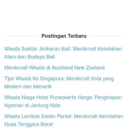
Postingan Terbaru
Wisata Sekitar Jimbaran Bali: Menikmati Keindahan
Alam dan Budaya Bali
Menikmati Wisata di Auckland New Zealand
Tips Wisata Ke Singapura: Menikmati Kota yang
Modern dan Menarik
Wisata Niaga Hotel Purwokerto Harga: Penginapan
Nyaman di Jantung Kota
Wisata Lombok Selain Pantai: Menikmati Keindahan
Nusa Tenggara Barat