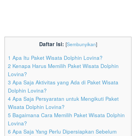
Daftar Isi:
[
Sembunyikan
]
1
Apa Itu Paket Wisata Dolphin Lovina?
2
Kenapa Harus Memilih Paket Wisata Dolphin
Lovina?
3
Apa Saja Aktivitas yang Ada di Paket Wisata
Dolphin Lovina?
4
Apa Saja Persyaratan untuk Mengikuti Paket
Wisata Dolphin Lovina?
5
Bagaimana Cara Memilih Paket Wisata Dolphin
Lovina?
6
Apa Saja Yang Perlu Dipersiapkan Sebelum