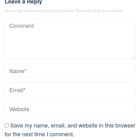
Leave a Reply
Your email address will not be published.
Required fields are marked
*
Save my name, email, and website in this browser
for the next time I comment.