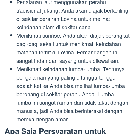
Perjalanan laut menggunakan perahu
tradisional jukung. Anda akan diajak berkeliling
di sekitar perairan Lovina untuk melihat
keindahan alam di sekitar sana.
Menikmati sunrise. Anda akan diajak berangkat
pagi-pagi sekali untuk menikmati keindahan
matahari terbit di Lovina. Pemandangan ini
sangat indah dan sayang untuk dilewatkan.
Menikmati keindahan lumba-lumba. Tentunya
pengalaman yang paling ditunggu-tunggu
adalah ketika Anda bisa melihat lumba-lumba
berenang di sekitar perahu Anda. Lumba-
lumba ini sangat ramah dan tidak takut dengan
manusia, jadi Anda bisa berinteraksi dengan
mereka dengan aman.
Apa Saja Persyaratan untuk