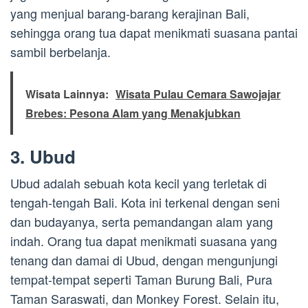
yang menjual barang-barang kerajinan Bali,
sehingga orang tua dapat menikmati suasana pantai
sambil berbelanja.
Wisata Lainnya:
Wisata Pulau Cemara Sawojajar
Brebes: Pesona Alam yang Menakjubkan
3. Ubud
Ubud adalah sebuah kota kecil yang terletak di
tengah-tengah Bali. Kota ini terkenal dengan seni
dan budayanya, serta pemandangan alam yang
indah. Orang tua dapat menikmati suasana yang
tenang dan damai di Ubud, dengan mengunjungi
tempat-tempat seperti Taman Burung Bali, Pura
Taman Saraswati, dan Monkey Forest. Selain itu,