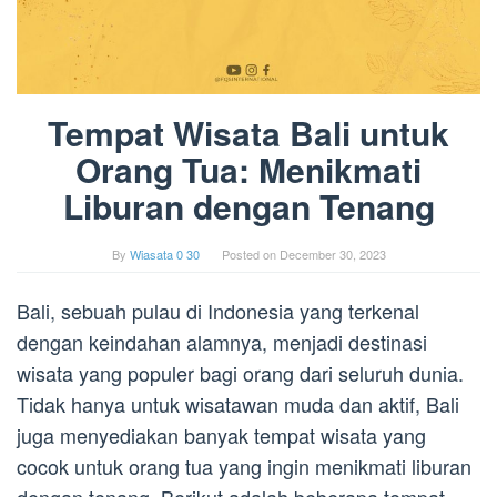
Tempat Wisata Bali untuk
Orang Tua: Menikmati
Liburan dengan Tenang
By
Wiasata 0 30
Posted on
December 30, 2023
Bali, sebuah pulau di Indonesia yang terkenal
dengan keindahan alamnya, menjadi destinasi
wisata yang populer bagi orang dari seluruh dunia.
Tidak hanya untuk wisatawan muda dan aktif, Bali
juga menyediakan banyak tempat wisata yang
cocok untuk orang tua yang ingin menikmati liburan