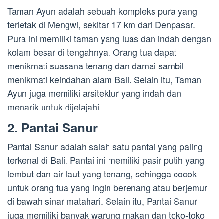
Taman Ayun adalah sebuah kompleks pura yang
terletak di Mengwi, sekitar 17 km dari Denpasar.
Pura ini memiliki taman yang luas dan indah dengan
kolam besar di tengahnya. Orang tua dapat
menikmati suasana tenang dan damai sambil
menikmati keindahan alam Bali. Selain itu, Taman
Ayun juga memiliki arsitektur yang indah dan
menarik untuk dijelajahi.
2. Pantai Sanur
Pantai Sanur adalah salah satu pantai yang paling
terkenal di Bali. Pantai ini memiliki pasir putih yang
lembut dan air laut yang tenang, sehingga cocok
untuk orang tua yang ingin berenang atau berjemur
di bawah sinar matahari. Selain itu, Pantai Sanur
juga memiliki banyak warung makan dan toko-toko