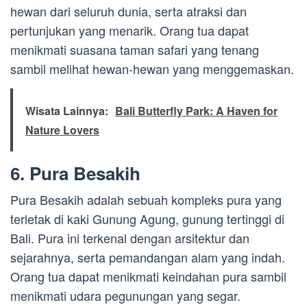
hewan dari seluruh dunia, serta atraksi dan
pertunjukan yang menarik. Orang tua dapat
menikmati suasana taman safari yang tenang
sambil melihat hewan-hewan yang menggemaskan.
Wisata Lainnya:
Bali Butterfly Park: A Haven for
Nature Lovers
6. Pura Besakih
Pura Besakih adalah sebuah kompleks pura yang
terletak di kaki Gunung Agung, gunung tertinggi di
Bali. Pura ini terkenal dengan arsitektur dan
sejarahnya, serta pemandangan alam yang indah.
Orang tua dapat menikmati keindahan pura sambil
menikmati udara pegunungan yang segar.