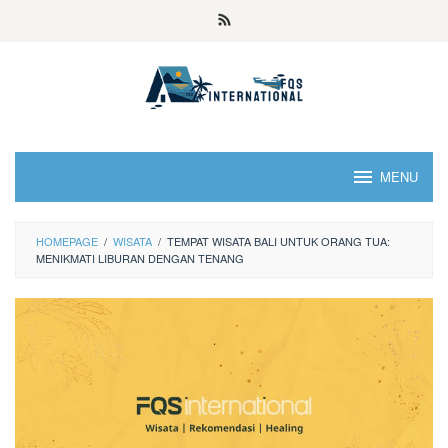
MENU
HOMEPAGE
/
WISATA
/
TEMPAT WISATA BALI UNTUK ORANG TUA:
MENIKMATI LIBURAN DENGAN TENANG