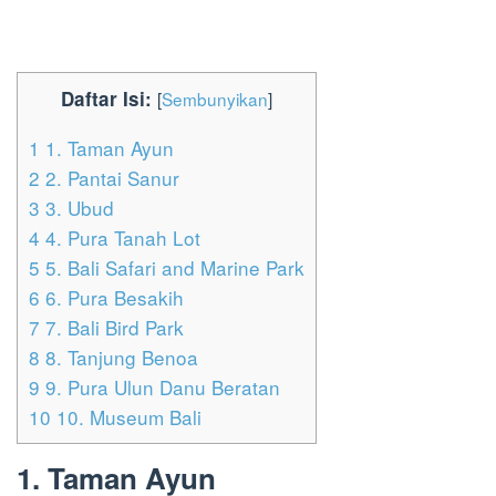
Daftar Isi:
[
Sembunyikan
]
1
1. Taman Ayun
2
2. Pantai Sanur
3
3. Ubud
4
4. Pura Tanah Lot
5
5. Bali Safari and Marine Park
6
6. Pura Besakih
7
7. Bali Bird Park
8
8. Tanjung Benoa
9
9. Pura Ulun Danu Beratan
10
10. Museum Bali
1. Taman Ayun