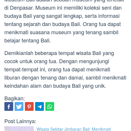
di Denpasar. Museum ini memiliki koleksi seni dan
budaya Bali yang sangat lengkap, serta informasi
tentang sejarah dan budaya Bali. Orang tua dapat
menikmati suasana museum yang tenang sambil
belajar tentang Bali.
Demikianlah beberapa tempat wisata Bali yang
cocok untuk orang tua. Dengan mengunjungi
tempat-tempat ini, orang tua dapat menikmati
liburan dengan tenang dan damai, sambil menikmati
keindahan alam dan budaya Bali yang unik.
Bagikan:
Post Lainnya:
Wisata Sekitar Jimbaran Bali: Menikmati