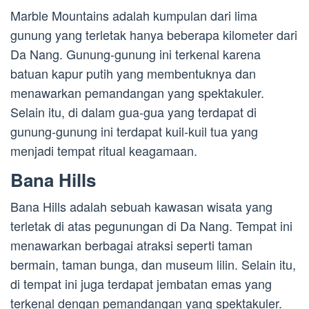
Marble Mountains adalah kumpulan dari lima
gunung yang terletak hanya beberapa kilometer dari
Da Nang. Gunung-gunung ini terkenal karena
batuan kapur putih yang membentuknya dan
menawarkan pemandangan yang spektakuler.
Selain itu, di dalam gua-gua yang terdapat di
gunung-gunung ini terdapat kuil-kuil tua yang
menjadi tempat ritual keagamaan.
Bana Hills
Bana Hills adalah sebuah kawasan wisata yang
terletak di atas pegunungan di Da Nang. Tempat ini
menawarkan berbagai atraksi seperti taman
bermain, taman bunga, dan museum lilin. Selain itu,
di tempat ini juga terdapat jembatan emas yang
terkenal dengan pemandangan yang spektakuler.