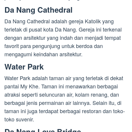
Da Nang Cathedral
Da Nang Cathedral adalah gereja Katolik yang
terletak di pusat kota Da Nang. Gereja ini terkenal
dengan arsitektur yang indah dan menjadi tempat
favorit para pengunjung untuk berdoa dan
mengagumi keindahan arsitektur.
Water Park
Water Park adalah taman air yang terletak di dekat
pantai My Khe. Taman ini menawarkan berbagai
atraksi seperti seluncuran air, kolam renang, dan
berbagai jenis permainan air lainnya. Selain itu, di
taman ini juga terdapat berbagai restoran dan toko-
toko suvenir.
Da Nang Love Bridge