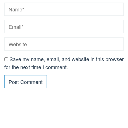
Save my name, email, and website in this browser
for the next time I comment.