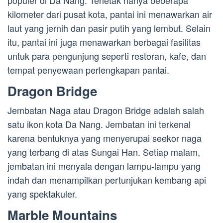
populer di Da Nang. Terletak hanya beberapa
kilometer dari pusat kota, pantai ini menawarkan air
laut yang jernih dan pasir putih yang lembut. Selain
itu, pantai ini juga menawarkan berbagai fasilitas
untuk para pengunjung seperti restoran, kafe, dan
tempat penyewaan perlengkapan pantai.
Dragon Bridge
Jembatan Naga atau Dragon Bridge adalah salah
satu ikon kota Da Nang. Jembatan ini terkenal
karena bentuknya yang menyerupai seekor naga
yang terbang di atas Sungai Han. Setiap malam,
jembatan ini menyala dengan lampu-lampu yang
indah dan menampilkan pertunjukan kembang api
yang spektakuler.
Marble Mountains