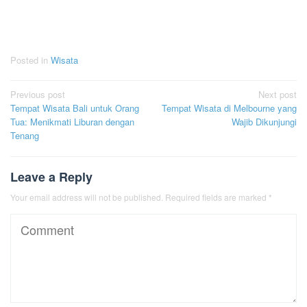
Posted in
Wisata
Post
Previous post
Next post
Tempat Wisata Bali untuk Orang
Tempat Wisata di Melbourne yang
navigation
Tua: Menikmati Liburan dengan
Wajib Dikunjungi
Tenang
Leave a Reply
Your email address will not be published.
Required fields are marked
*