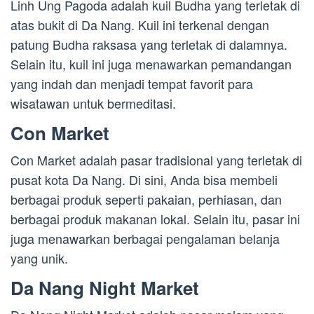
Linh Ung Pagoda adalah kuil Budha yang terletak di
atas bukit di Da Nang. Kuil ini terkenal dengan
patung Budha raksasa yang terletak di dalamnya.
Selain itu, kuil ini juga menawarkan pemandangan
yang indah dan menjadi tempat favorit para
wisatawan untuk bermeditasi.
Con Market
Con Market adalah pasar tradisional yang terletak di
pusat kota Da Nang. Di sini, Anda bisa membeli
berbagai produk seperti pakaian, perhiasan, dan
berbagai produk makanan lokal. Selain itu, pasar ini
juga menawarkan berbagai pengalaman belanja
yang unik.
Da Nang Night Market