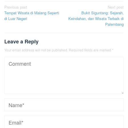
Post
Previous post
Next post
Tempat Wisata di Malang Seperti
Bukit Siguntang: Sejarah,
navigation
di Luar Negeri
Keindahan, dan Wisata Terbaik di
Palembang
Leave a Reply
Your email address will not be published.
Required fields are marked
*