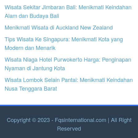
Wisata Sekitar Jimbaran Bali: Menikmati Keindahan
Alam dan Budaya Bali
Menikmati Wisata di Auckland New Zealand
Tips Wisata Ke Singapura: Menikmati Kota yang
Modern dan Menarik
Wisata Niaga Hotel Purwokerto Harga: Penginapan
Nyaman di Jantung Kota
Wisata Lombok Selain Pantai: Menikmati Keindahan
Nusa Tenggara Barat
Copyright © 2023 - Fqsinternational.com | All Right
Reserved