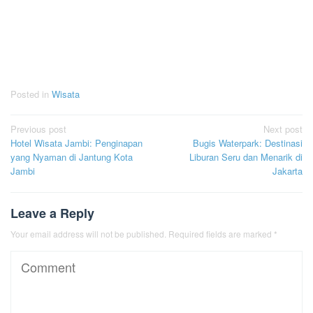
Posted in
Wisata
Post
Previous post
Next post
Hotel Wisata Jambi: Penginapan
Bugis Waterpark: Destinasi
navigation
yang Nyaman di Jantung Kota
Liburan Seru dan Menarik di
Jambi
Jakarta
Leave a Reply
Your email address will not be published.
Required fields are marked
*