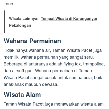
kano.
Wisata Lainnya:
Tempat Wisata di Karanganyar
Pekalongan
Wahana Permainan
Tidak hanya wahana air, Taman Wisata Pacet juga
memiliki wahana permainan yang sangat seru.
Beberapa di antaranya adalah flying fox, trampoline,
dan airsoft gun. Wahana permainan di Taman
Wisata Pacet sangat cocok untuk semua usia, baik
anak-anak maupun dewasa.
Wisata Alam
Taman Wisata Pacet juga menawarkan wisata alam