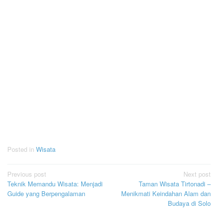
Posted in
Wisata
Post
Previous post
Next post
Teknik Memandu Wisata: Menjadi
Taman Wisata Tirtonadi –
navigation
Guide yang Berpengalaman
Menikmati Keindahan Alam dan
Budaya di Solo