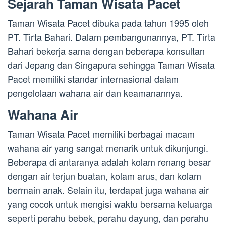
Sejarah Taman Wisata Pacet
Taman Wisata Pacet dibuka pada tahun 1995 oleh
PT. Tirta Bahari. Dalam pembangunannya, PT. Tirta
Bahari bekerja sama dengan beberapa konsultan
dari Jepang dan Singapura sehingga Taman Wisata
Pacet memiliki standar internasional dalam
pengelolaan wahana air dan keamanannya.
Wahana Air
Taman Wisata Pacet memiliki berbagai macam
wahana air yang sangat menarik untuk dikunjungi.
Beberapa di antaranya adalah kolam renang besar
dengan air terjun buatan, kolam arus, dan kolam
bermain anak. Selain itu, terdapat juga wahana air
yang cocok untuk mengisi waktu bersama keluarga
seperti perahu bebek, perahu dayung, dan perahu