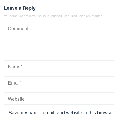
Leave a Reply
Your email address will not be published.
Required fields are marked
*
Save my name, email, and website in this browser