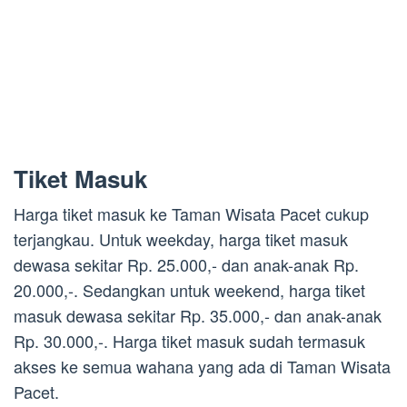
Tiket Masuk
Harga tiket masuk ke Taman Wisata Pacet cukup
terjangkau. Untuk weekday, harga tiket masuk
dewasa sekitar Rp. 25.000,- dan anak-anak Rp.
20.000,-. Sedangkan untuk weekend, harga tiket
masuk dewasa sekitar Rp. 35.000,- dan anak-anak
Rp. 30.000,-. Harga tiket masuk sudah termasuk
akses ke semua wahana yang ada di Taman Wisata
Pacet.