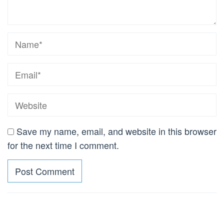
Save my name, email, and website in this browser
for the next time I comment.