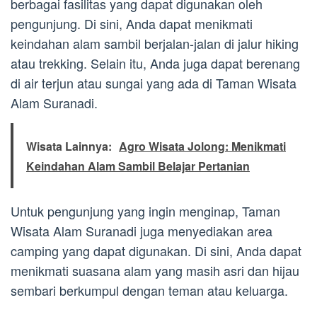
berbagai fasilitas yang dapat digunakan oleh
pengunjung. Di sini, Anda dapat menikmati
keindahan alam sambil berjalan-jalan di jalur hiking
atau trekking. Selain itu, Anda juga dapat berenang
di air terjun atau sungai yang ada di Taman Wisata
Alam Suranadi.
Wisata Lainnya:
Agro Wisata Jolong: Menikmati
Keindahan Alam Sambil Belajar Pertanian
Untuk pengunjung yang ingin menginap, Taman
Wisata Alam Suranadi juga menyediakan area
camping yang dapat digunakan. Di sini, Anda dapat
menikmati suasana alam yang masih asri dan hijau
sembari berkumpul dengan teman atau keluarga.