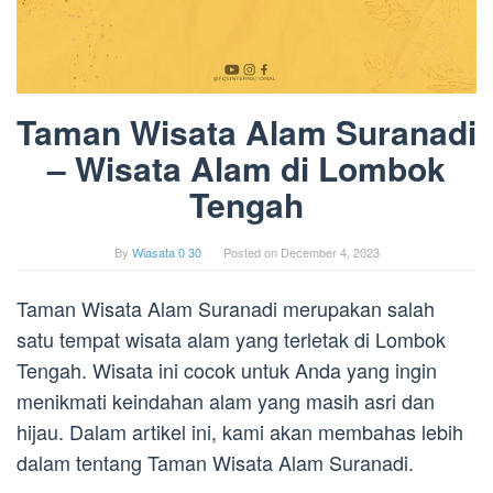
Taman Wisata Alam Suranadi
– Wisata Alam di Lombok
Tengah
By
Wiasata 0 30
Posted on
December 4, 2023
Taman Wisata Alam Suranadi merupakan salah
satu tempat wisata alam yang terletak di Lombok
Tengah. Wisata ini cocok untuk Anda yang ingin
menikmati keindahan alam yang masih asri dan
hijau. Dalam artikel ini, kami akan membahas lebih
dalam tentang Taman Wisata Alam Suranadi.