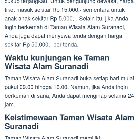
cukup terjangkau. Untuk pengunjung dewasa, harga
tiket masuk sekitar Rp 15.000,- sementara untuk
anak-anak sekitar Rp 5.000,-. Selain itu, jika Anda
ingin berkemah di Taman Wisata Alam Suranadi,
Anda juga dapat menyewa tenda dengan harga
sekitar Rp 50.000,- per tenda.
Waktu kunjungan ke Taman
Wisata Alam Suranadi
Taman Wisata Alam Suranadi buka setiap hari mulai
pukul 09.00 hingga 16.00. Namun, jika Anda ingin
berkemah di sana, Anda dapat menginap selama 24
jam.
Keistimewaan Taman Wisata Alam
Suranadi
Taman Wisata Alam Suranadi memiliki