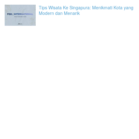
Tips Wisata Ke Singapura: Menikmati Kota yang
Modern dan Menarik