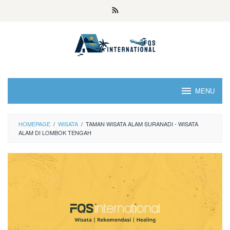
MENU
HOMEPAGE
/
WISATA
/
TAMAN WISATA ALAM SURANADI - WISATA
ALAM DI LOMBOK TENGAH