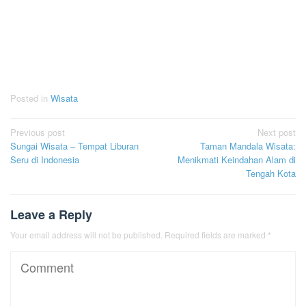
Posted in
Wisata
Post
Previous post
Next post
Sungai Wisata – Tempat Liburan
Taman Mandala Wisata:
navigation
Seru di Indonesia
Menikmati Keindahan Alam di
Tengah Kota
Leave a Reply
Your email address will not be published.
Required fields are marked
*