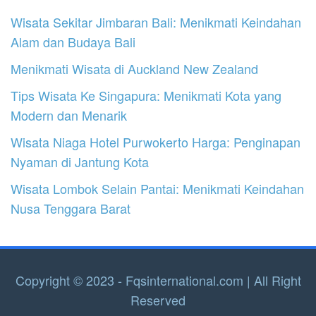
Wisata Sekitar Jimbaran Bali: Menikmati Keindahan
Alam dan Budaya Bali
Menikmati Wisata di Auckland New Zealand
Tips Wisata Ke Singapura: Menikmati Kota yang
Modern dan Menarik
Wisata Niaga Hotel Purwokerto Harga: Penginapan
Nyaman di Jantung Kota
Wisata Lombok Selain Pantai: Menikmati Keindahan
Nusa Tenggara Barat
Copyright © 2023 - Fqsinternational.com | All Right
Reserved