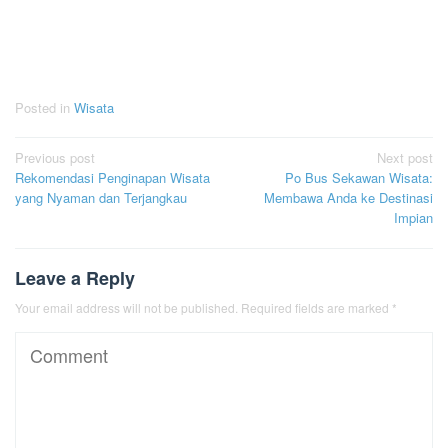
Posted in
Wisata
Post
Previous post
Next post
Rekomendasi Penginapan Wisata
Po Bus Sekawan Wisata:
navigation
yang Nyaman dan Terjangkau
Membawa Anda ke Destinasi
Impian
Leave a Reply
Your email address will not be published.
Required fields are marked
*