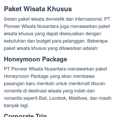
Paket Wisata Khusus
Selain paket wisata domestik dan internasional, PT
Pioneer Wisata Nusantara juga menawarkan paket
wisata khusus yang dapat disesuaikan dengan
kebutuhan dan budget para pelanggan. Beberapa
paket wisata khusus yang ditawarkan adalah:
Honeymoon Package
PT Pioneer Wisata Nusantara menawarkan paket
Honeymoon Package yang akan membawa
pasangan baru menikah untuk menikmati liburan
romantis di destinasi wisata yang indah dan
romantis seperti Bali, Lombok, Maldives, dan masih
banyak lagi.
Corporate Trip