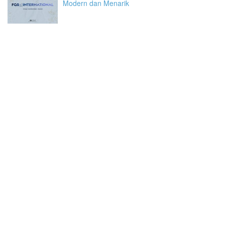
Modern dan Menarik