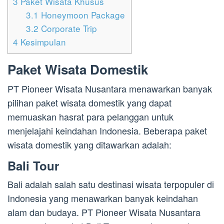
3
Paket Wisata Khusus
3.1
Honeymoon Package
3.2
Corporate Trip
4
Kesimpulan
Paket Wisata Domestik
PT Pioneer Wisata Nusantara menawarkan banyak
pilihan paket wisata domestik yang dapat
memuaskan hasrat para pelanggan untuk
menjelajahi keindahan Indonesia. Beberapa paket
wisata domestik yang ditawarkan adalah:
Bali Tour
Bali adalah salah satu destinasi wisata terpopuler di
Indonesia yang menawarkan banyak keindahan
alam dan budaya. PT Pioneer Wisata Nusantara