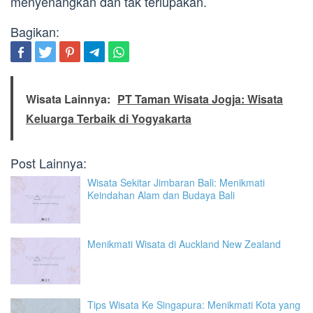
menyenangkan dan tak terlupakan.
Bagikan:
Wisata Lainnya:
PT Taman Wisata Jogja: Wisata
Keluarga Terbaik di Yogyakarta
Post Lainnya:
Wisata Sekitar Jimbaran Bali: Menikmati
Keindahan Alam dan Budaya Bali
Menikmati Wisata di Auckland New Zealand
Tips Wisata Ke Singapura: Menikmati Kota yang