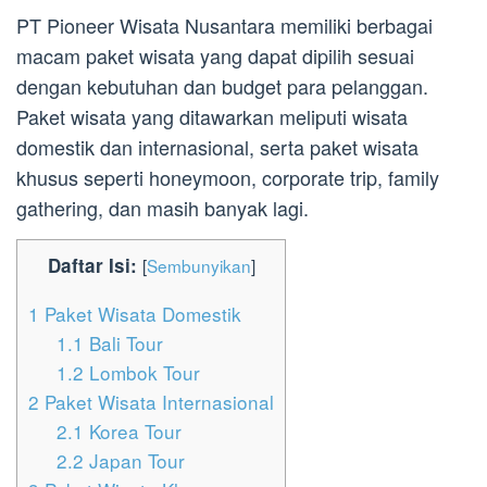
PT Pioneer Wisata Nusantara memiliki berbagai
macam paket wisata yang dapat dipilih sesuai
dengan kebutuhan dan budget para pelanggan.
Paket wisata yang ditawarkan meliputi wisata
domestik dan internasional, serta paket wisata
khusus seperti honeymoon, corporate trip, family
gathering, dan masih banyak lagi.
Daftar Isi:
[
Sembunyikan
]
1
Paket Wisata Domestik
1.1
Bali Tour
1.2
Lombok Tour
2
Paket Wisata Internasional
2.1
Korea Tour
2.2
Japan Tour