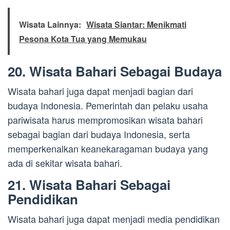
Wisata Lainnya:
Wisata Siantar: Menikmati
Pesona Kota Tua yang Memukau
20. Wisata Bahari Sebagai Budaya
Wisata bahari juga dapat menjadi bagian dari
budaya Indonesia. Pemerintah dan pelaku usaha
pariwisata harus mempromosikan wisata bahari
sebagai bagian dari budaya Indonesia, serta
memperkenalkan keanekaragaman budaya yang
ada di sekitar wisata bahari.
21. Wisata Bahari Sebagai
Pendidikan
Wisata bahari juga dapat menjadi media pendidikan