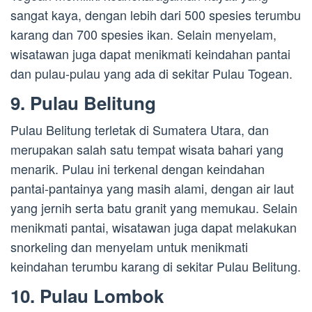
sangat kaya, dengan lebih dari 500 spesies terumbu
karang dan 700 spesies ikan. Selain menyelam,
wisatawan juga dapat menikmati keindahan pantai
dan pulau-pulau yang ada di sekitar Pulau Togean.
9. Pulau Belitung
Pulau Belitung terletak di Sumatera Utara, dan
merupakan salah satu tempat wisata bahari yang
menarik. Pulau ini terkenal dengan keindahan
pantai-pantainya yang masih alami, dengan air laut
yang jernih serta batu granit yang memukau. Selain
menikmati pantai, wisatawan juga dapat melakukan
snorkeling dan menyelam untuk menikmati
keindahan terumbu karang di sekitar Pulau Belitung.
10. Pulau Lombok