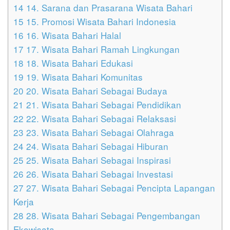
14
14. Sarana dan Prasarana Wisata Bahari
15
15. Promosi Wisata Bahari Indonesia
16
16. Wisata Bahari Halal
17
17. Wisata Bahari Ramah Lingkungan
18
18. Wisata Bahari Edukasi
19
19. Wisata Bahari Komunitas
20
20. Wisata Bahari Sebagai Budaya
21
21. Wisata Bahari Sebagai Pendidikan
22
22. Wisata Bahari Sebagai Relaksasi
23
23. Wisata Bahari Sebagai Olahraga
24
24. Wisata Bahari Sebagai Hiburan
25
25. Wisata Bahari Sebagai Inspirasi
26
26. Wisata Bahari Sebagai Investasi
27
27. Wisata Bahari Sebagai Pencipta Lapangan
Kerja
28
28. Wisata Bahari Sebagai Pengembangan
Ekowisata