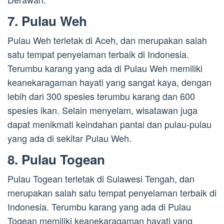
7. Pulau Weh
Pulau Weh terletak di Aceh, dan merupakan salah
satu tempat penyelaman terbaik di Indonesia.
Terumbu karang yang ada di Pulau Weh memiliki
keanekaragaman hayati yang sangat kaya, dengan
lebih dari 300 spesies terumbu karang dan 600
spesies ikan. Selain menyelam, wisatawan juga
dapat menikmati keindahan pantai dan pulau-pulau
yang ada di sekitar Pulau Weh.
8. Pulau Togean
Pulau Togean terletak di Sulawesi Tengah, dan
merupakan salah satu tempat penyelaman terbaik di
Indonesia. Terumbu karang yang ada di Pulau
Togean memiliki keanekaragaman hayati yang