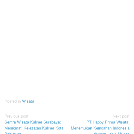
Posted in
Wisata
Post
Previous post
Next post
Sentra Wisata Kuliner Surabaya:
PT Happy Prima Wisata:
navigation
Menikmati Kelezatan Kuliner Kota
Menemukan Keindahan Indonesia
Pahlawan
dengan Lebih Mudah