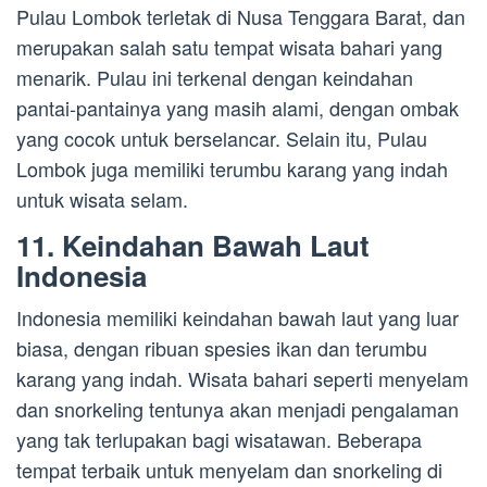
Pulau Lombok terletak di Nusa Tenggara Barat, dan
merupakan salah satu tempat wisata bahari yang
menarik. Pulau ini terkenal dengan keindahan
pantai-pantainya yang masih alami, dengan ombak
yang cocok untuk berselancar. Selain itu, Pulau
Lombok juga memiliki terumbu karang yang indah
untuk wisata selam.
11. Keindahan Bawah Laut
Indonesia
Indonesia memiliki keindahan bawah laut yang luar
biasa, dengan ribuan spesies ikan dan terumbu
karang yang indah. Wisata bahari seperti menyelam
dan snorkeling tentunya akan menjadi pengalaman
yang tak terlupakan bagi wisatawan. Beberapa
tempat terbaik untuk menyelam dan snorkeling di