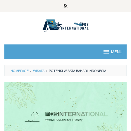
MENU
HOMEPAGE
/
WISATA
/
POTENSI WISATA BAHARI INDONESIA