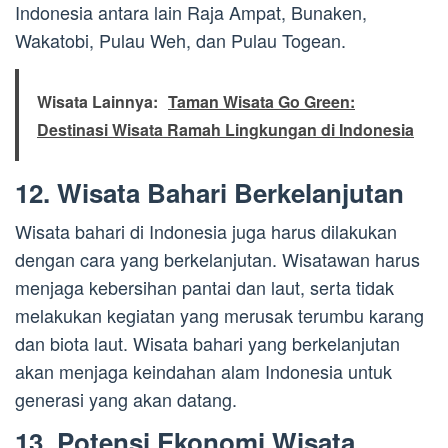
Indonesia antara lain Raja Ampat, Bunaken,
Wakatobi, Pulau Weh, dan Pulau Togean.
Wisata Lainnya:
Taman Wisata Go Green:
Destinasi Wisata Ramah Lingkungan di Indonesia
12. Wisata Bahari Berkelanjutan
Wisata bahari di Indonesia juga harus dilakukan
dengan cara yang berkelanjutan. Wisatawan harus
menjaga kebersihan pantai dan laut, serta tidak
melakukan kegiatan yang merusak terumbu karang
dan biota laut. Wisata bahari yang berkelanjutan
akan menjaga keindahan alam Indonesia untuk
generasi yang akan datang.
13. Potensi Ekonomi Wisata