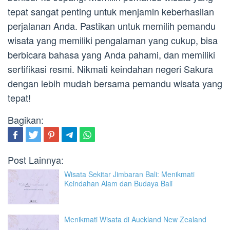
tepat sangat penting untuk menjamin keberhasilan
perjalanan Anda. Pastikan untuk memilih pemandu
wisata yang memiliki pengalaman yang cukup, bisa
berbicara bahasa yang Anda pahami, dan memiliki
sertifikasi resmi. Nikmati keindahan negeri Sakura
dengan lebih mudah bersama pemandu wisata yang
tepat!
Bagikan:
Post Lainnya:
Wisata Sekitar Jimbaran Bali: Menikmati
Keindahan Alam dan Budaya Bali
Menikmati Wisata di Auckland New Zealand