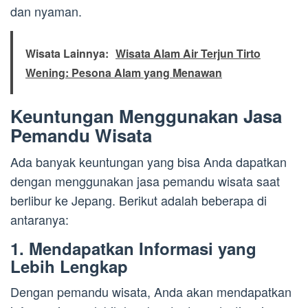
dan nyaman.
Wisata Lainnya:
Wisata Alam Air Terjun Tirto
Wening: Pesona Alam yang Menawan
Keuntungan Menggunakan Jasa
Pemandu Wisata
Ada banyak keuntungan yang bisa Anda dapatkan
dengan menggunakan jasa pemandu wisata saat
berlibur ke Jepang. Berikut adalah beberapa di
antaranya:
1. Mendapatkan Informasi yang
Lebih Lengkap
Dengan pemandu wisata, Anda akan mendapatkan