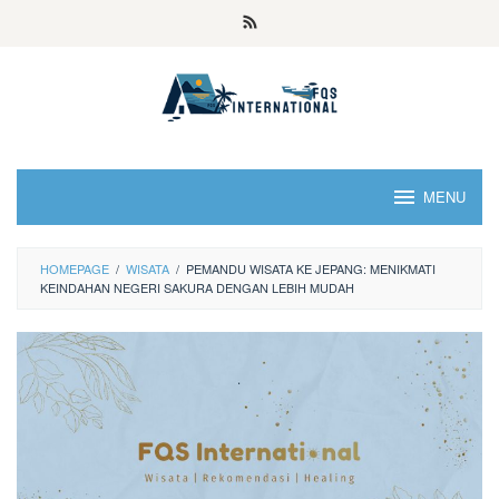
MENU
HOMEPAGE
/
WISATA
/
PEMANDU WISATA KE JEPANG: MENIKMATI
KEINDAHAN NEGERI SAKURA DENGAN LEBIH MUDAH