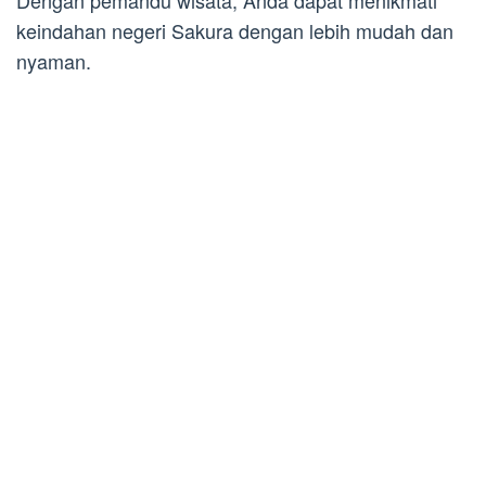
Dengan pemandu wisata, Anda dapat menikmati
keindahan negeri Sakura dengan lebih mudah dan
nyaman.