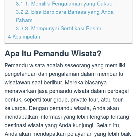
3.1
1. Memiliki Pengalaman yang Cukup
3.2
2. Bisa Berbicara Bahasa yang Anda
Pahami
3.3
3. Mempunyai Sertifikasi Resmi
4
Kesimpulan
Apa Itu Pemandu Wisata?
Pemandu wisata adalah seseorang yang memiliki
pengetahuan dan pengalaman dalam membantu
wisatawan saat berlibur. Mereka biasanya
menawarkan jasa pemandu wisata dalam berbagai
bentuk, seperti tour group, private tour, atau tour
keluarga. Dengan pemandu wisata, Anda akan
mendapatkan informasi yang lebih lengkap tentang
destinasi wisata yang Anda kunjungi. Selain itu,
Anda akan mendapatkan pelayanan yang lebih baik