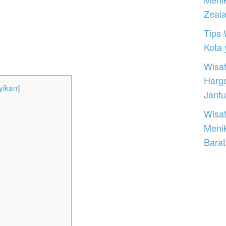
Zeal
Tips 
Kota
Wisat
Harg
ikan
]
Jantu
Wisat
Meni
Barat