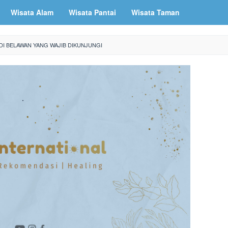
Wisata Alam
Wisata Pantai
Wisata Taman
 DI BELAWAN YANG WAJIB DIKUNJUNGI