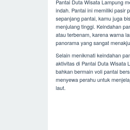
Pantai Duta Wisata Lampung 
indah. Pantai ini memiliki pasir 
sepanjang pantai, kamu juga bi
menjulang tinggi. Keindahan pant
atau terbenam, karena warna la
panorama yang sangat menakju
Selain menikmati keindahan pan
aktivitas di Pantai Duta Wisat
bahkan bermain voli pantai be
menyewa perahu untuk menjelaja
laut.