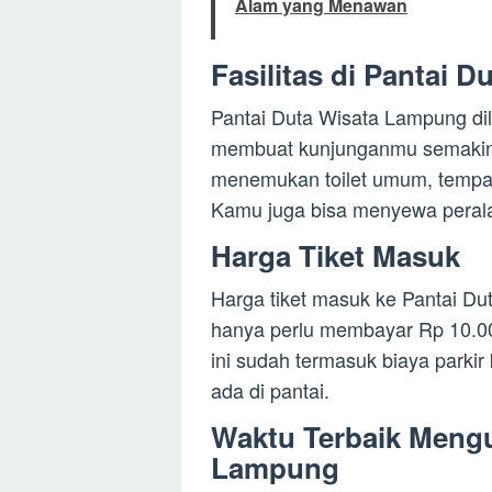
Alam yang Menawan
Fasilitas di Pantai 
Pantai Duta Wisata Lampung dil
membuat kunjunganmu semakin 
menemukan toilet umum, tempat
Kamu juga bisa menyewa peralata
Harga Tiket Masuk
Harga tiket masuk ke Pantai D
hanya perlu membayar Rp 10.000
ini sudah termasuk biaya parkir
ada di pantai.
Waktu Terbaik Mengu
Lampung