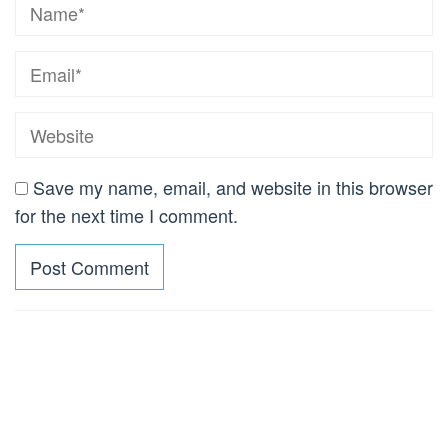
Save my name, email, and website in this browser
for the next time I comment.