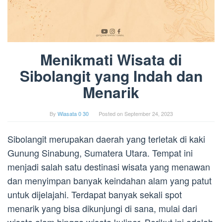
Menikmati Wisata di
Sibolangit yang Indah dan
Menarik
By
Wiasata 0 30
Posted on
September 24, 2023
Sibolangit merupakan daerah yang terletak di kaki
Gunung Sinabung, Sumatera Utara. Tempat ini
menjadi salah satu destinasi wisata yang menawan
dan menyimpan banyak keindahan alam yang patut
untuk dijelajahi. Terdapat banyak sekali spot
menarik yang bisa dikunjungi di sana, mulai dari