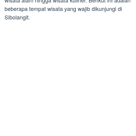
wisata alam hingga wisata kuliner. Berikut ini adalah
beberapa tempat wisata yang wajib dikunjungi di
Sibolangit.