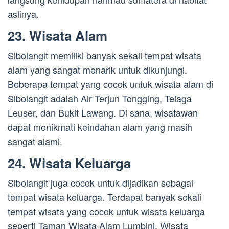
aslinya.
23. Wisata Alam
Sibolangit memiliki banyak sekali tempat wisata
alam yang sangat menarik untuk dikunjungi.
Beberapa tempat yang cocok untuk wisata alam di
Sibolangit adalah Air Terjun Tongging, Telaga
Leuser, dan Bukit Lawang. Di sana, wisatawan
dapat menikmati keindahan alam yang masih
sangat alami.
24. Wisata Keluarga
Sibolangit juga cocok untuk dijadikan sebagai
tempat wisata keluarga. Terdapat banyak sekali
tempat wisata yang cocok untuk wisata keluarga
seperti Taman Wisata Alam Lumbini, Wisata