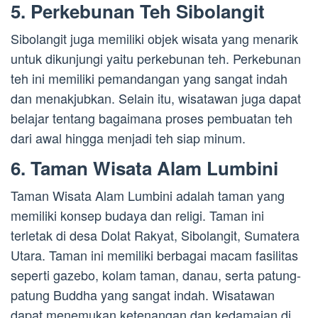
5. Perkebunan Teh Sibolangit
Sibolangit juga memiliki objek wisata yang menarik
untuk dikunjungi yaitu perkebunan teh. Perkebunan
teh ini memiliki pemandangan yang sangat indah
dan menakjubkan. Selain itu, wisatawan juga dapat
belajar tentang bagaimana proses pembuatan teh
dari awal hingga menjadi teh siap minum.
6. Taman Wisata Alam Lumbini
Taman Wisata Alam Lumbini adalah taman yang
memiliki konsep budaya dan religi. Taman ini
terletak di desa Dolat Rakyat, Sibolangit, Sumatera
Utara. Taman ini memiliki berbagai macam fasilitas
seperti gazebo, kolam taman, danau, serta patung-
patung Buddha yang sangat indah. Wisatawan
dapat menemukan ketenangan dan kedamaian di