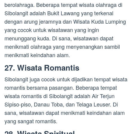
berolahraga. Beberapa tempat wisata olahraga di
Sibolangit adalah Bukit Lawang yang terkenal
dengan arung jeramnya dan Wisata Kuda Lumping
yang cocok untuk wisatawan yang ingin
menunggang kuda. Di sana, wisatawan dapat
menikmati olahraga yang menyenangkan sambil
menikmati keindahan alam.
27. Wisata Romantis
Sibolangit juga cocok untuk dijadikan tempat wisata
romantis bersama pasangan. Beberapa tempat
wisata romantis di Sibolangit adalah Air Terjun
Sipiso-piso, Danau Toba, dan Telaga Leuser. Di
sana, wisatawan dapat menikmati keindahan alam
yang sangat romantis.
28. Wisata Spiritual