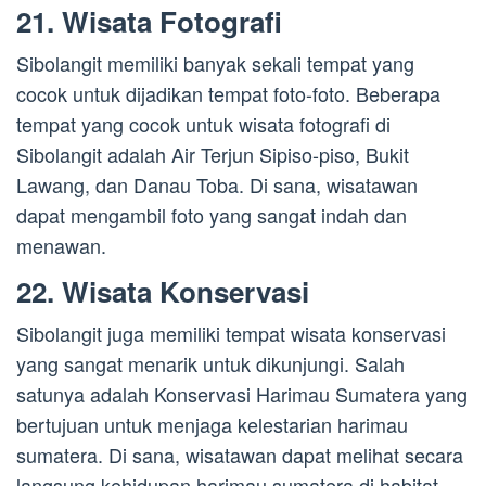
21. Wisata Fotografi
Sibolangit memiliki banyak sekali tempat yang
cocok untuk dijadikan tempat foto-foto. Beberapa
tempat yang cocok untuk wisata fotografi di
Sibolangit adalah Air Terjun Sipiso-piso, Bukit
Lawang, dan Danau Toba. Di sana, wisatawan
dapat mengambil foto yang sangat indah dan
menawan.
22. Wisata Konservasi
Sibolangit juga memiliki tempat wisata konservasi
yang sangat menarik untuk dikunjungi. Salah
satunya adalah Konservasi Harimau Sumatera yang
bertujuan untuk menjaga kelestarian harimau
sumatera. Di sana, wisatawan dapat melihat secara
langsung kehidupan harimau sumatera di habitat