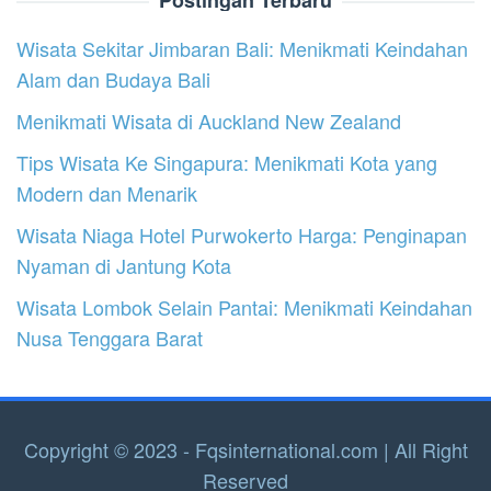
Postingan Terbaru
Wisata Sekitar Jimbaran Bali: Menikmati Keindahan
Alam dan Budaya Bali
Menikmati Wisata di Auckland New Zealand
Tips Wisata Ke Singapura: Menikmati Kota yang
Modern dan Menarik
Wisata Niaga Hotel Purwokerto Harga: Penginapan
Nyaman di Jantung Kota
Wisata Lombok Selain Pantai: Menikmati Keindahan
Nusa Tenggara Barat
Copyright © 2023 - Fqsinternational.com | All Right
Reserved