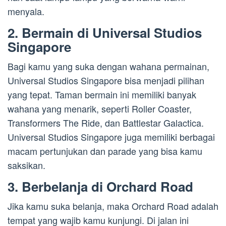
menyala.
2. Bermain di Universal Studios
Singapore
Bagi kamu yang suka dengan wahana permainan,
Universal Studios Singapore bisa menjadi pilihan
yang tepat. Taman bermain ini memiliki banyak
wahana yang menarik, seperti Roller Coaster,
Transformers The Ride, dan Battlestar Galactica.
Universal Studios Singapore juga memiliki berbagai
macam pertunjukan dan parade yang bisa kamu
saksikan.
3. Berbelanja di Orchard Road
Jika kamu suka belanja, maka Orchard Road adalah
tempat yang wajib kamu kunjungi. Di jalan ini