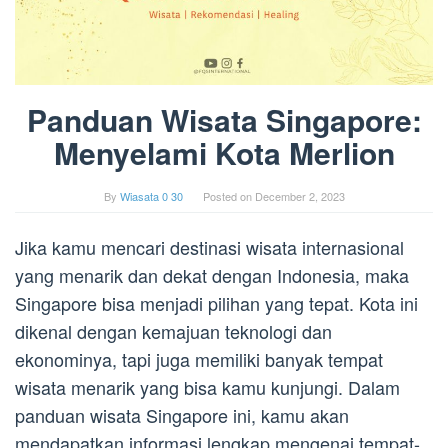
Panduan Wisata Singapore:
Menyelami Kota Merlion
By
Wiasata 0 30
Posted on
December 2, 2023
Jika kamu mencari destinasi wisata internasional
yang menarik dan dekat dengan Indonesia, maka
Singapore bisa menjadi pilihan yang tepat. Kota ini
dikenal dengan kemajuan teknologi dan
ekonominya, tapi juga memiliki banyak tempat
wisata menarik yang bisa kamu kunjungi. Dalam
panduan wisata Singapore ini, kamu akan
mendapatkan informasi lengkap mengenai tempat-