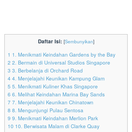
Daftar Isi:
[
Sembunyikan
]
1
1. Menikmati Keindahan Gardens by the Bay
2
2. Bermain di Universal Studios Singapore
3
3. Berbelanja di Orchard Road
4
4. Menjelajahi Keunikan Kampung Glam
5
5. Menikmati Kuliner Khas Singapore
6
6. Melihat Keindahan Marina Bay Sands
7
7. Menjelajahi Keunikan Chinatown
8
8. Mengunjungi Pulau Sentosa
9
9. Menikmati Keindahan Merlion Park
10
10. Berwisata Malam di Clarke Quay