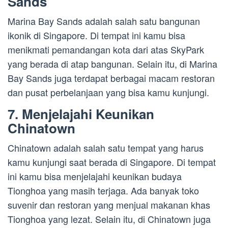
Sands
Marina Bay Sands adalah salah satu bangunan
ikonik di Singapore. Di tempat ini kamu bisa
menikmati pemandangan kota dari atas SkyPark
yang berada di atap bangunan. Selain itu, di Marina
Bay Sands juga terdapat berbagai macam restoran
dan pusat perbelanjaan yang bisa kamu kunjungi.
7. Menjelajahi Keunikan
Chinatown
Chinatown adalah salah satu tempat yang harus
kamu kunjungi saat berada di Singapore. Di tempat
ini kamu bisa menjelajahi keunikan budaya
Tionghoa yang masih terjaga. Ada banyak toko
suvenir dan restoran yang menjual makanan khas
Tionghoa yang lezat. Selain itu, di Chinatown juga