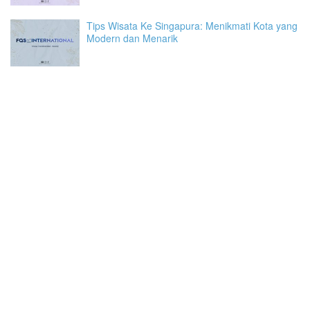
Tips Wisata Ke Singapura: Menikmati Kota yang
Modern dan Menarik