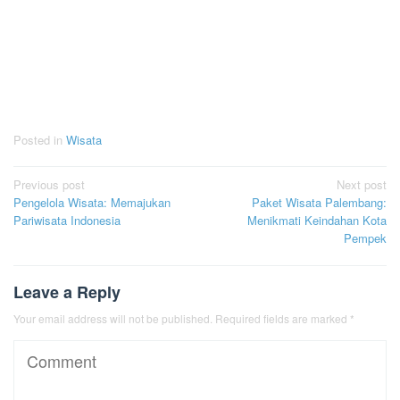
Posted in
Wisata
Post
Previous post
Next post
Pengelola Wisata: Memajukan
Paket Wisata Palembang:
navigation
Pariwisata Indonesia
Menikmati Keindahan Kota
Pempek
Leave a Reply
Your email address will not be published.
Required fields are marked
*