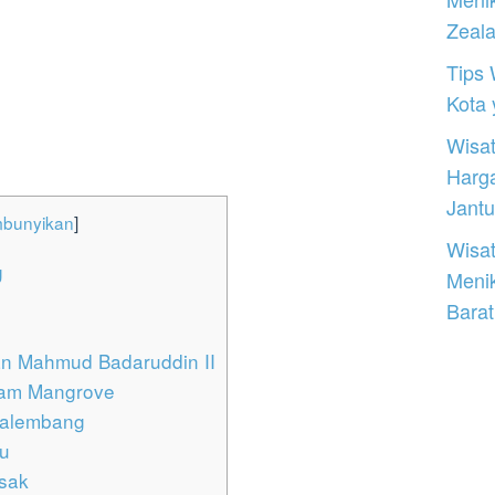
Zeal
Tips 
Kota
Wisat
Harg
Jantu
bunyikan
]
Wisat
g
Meni
Barat
n Mahmud Badaruddin II
lam Mangrove
Palembang
u
sak