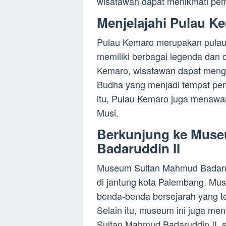
wisatawan dapat menikmati pem
Menjelajahi Pulau K
Pulau Kemaro merupakan pulau ke
memiliki berbagai legenda dan ce
Kemaro, wisatawan dapat mengu
Budha yang menjadi tempat pem
itu, Pulau Kemaro juga menawa
Musi.
Berkunjung ke Mus
Badaruddin II
Museum Sultan Mahmud Badarudd
di jantung kota Palembang. Mus
benda-benda bersejarah yang t
Selain itu, museum ini juga me
Sultan Mahmud Badaruddin II, sa