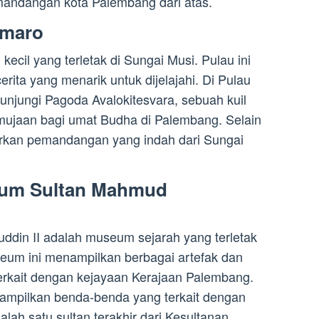
andangan kota Palembang dari atas.
emaro
cil yang terletak di Sungai Musi. Pulau ini
rita yang menarik untuk dijelajahi. Di Pulau
njungi Pagoda Avalokitesvara, sebuah kuil
ujaan bagi umat Budha di Palembang. Selain
rkan pemandangan yang indah dari Sungai
eum Sultan Mahmud
in II adalah museum sejarah yang terletak
eum ini menampilkan berbagai artefak dan
erkait dengan kejayaan Kerajaan Palembang.
nampilkan benda-benda yang terkait dengan
lah satu sultan terakhir dari Kesultanan