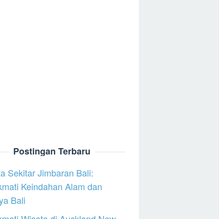
Postingan Terbaru
a Sekitar Jimbaran Bali:
kmati Keindahan Alam dan
a Bali
mati Wisata di Auckland New