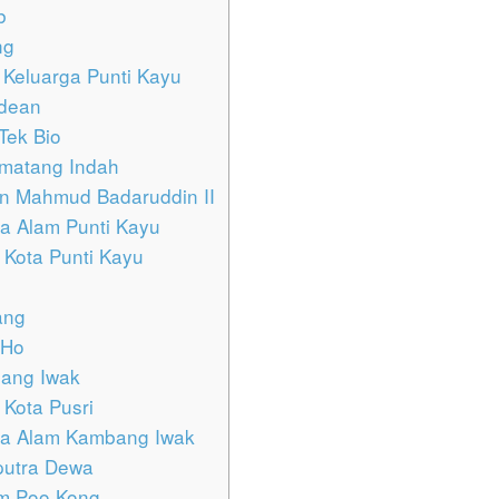
b
ng
Keluarga Punti Kayu
adean
Tek Bio
ematang Indah
n Mahmud Badaruddin II
a Alam Punti Kayu
Kota Punti Kayu
ang
 Ho
ang Iwak
Kota Pusri
ta Alam Kambang Iwak
utra Dewa
m Poo Kong