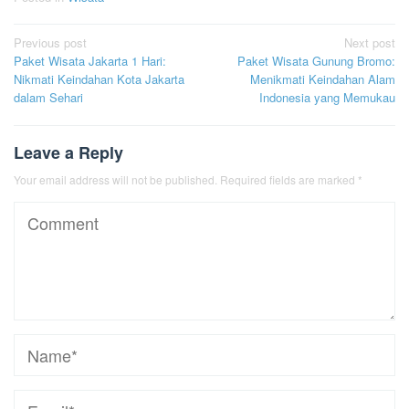
Post
Previous post
Next post
Paket Wisata Jakarta 1 Hari:
Paket Wisata Gunung Bromo:
navigation
Nikmati Keindahan Kota Jakarta
Menikmati Keindahan Alam
dalam Sehari
Indonesia yang Memukau
Leave a Reply
Your email address will not be published.
Required fields are marked
*