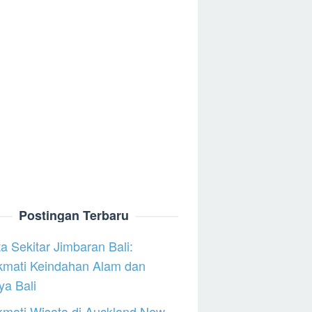
Postingan Terbaru
a Sekitar Jimbaran Bali:
kmati Keindahan Alam dan
a Bali
mati Wisata di Auckland New