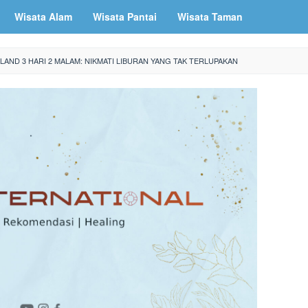
Wisata Alam
Wisata Pantai
Wisata Taman
ILAND 3 HARI 2 MALAM: NIKMATI LIBURAN YANG TAK TERLUPAKAN