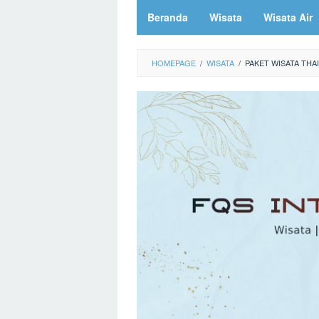
Beranda
Wisata
Wisata Air
HOMEPAGE
/
WISATA
/
PAKET WISATA THA