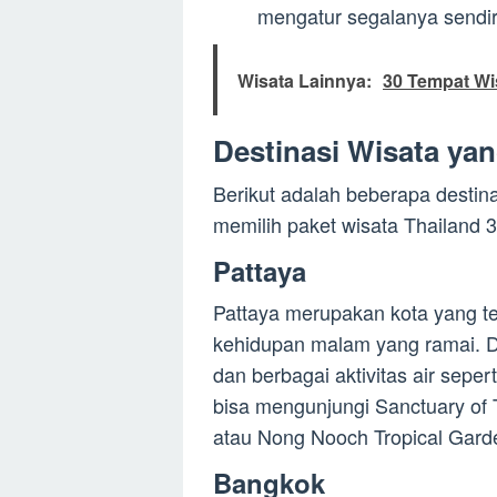
mengatur segalanya sendir
Wisata Lainnya:
30 Tempat Wi
Destinasi Wisata ya
Berikut adalah beberapa destina
memilih paket wisata Thailand 3
Pattaya
Pattaya merupakan kota yang t
kehidupan malam yang ramai. Di
dan berbagai aktivitas air sepert
bisa mengunjungi Sanctuary of 
atau Nong Nooch Tropical Garde
Bangkok