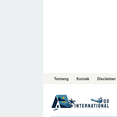
Skip
to
content
Tentang
Kontak
Disclaimer