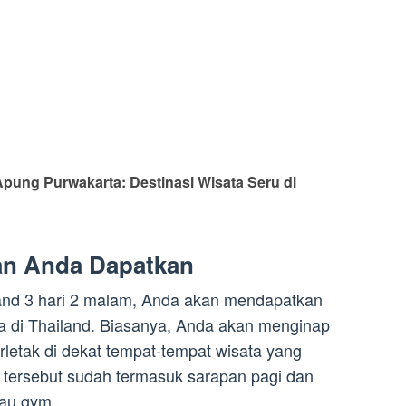
Apung Purwakarta: Destinasi Wisata Seru di
an Anda Dapatkan
land 3 hari 2 malam, Anda akan mendapatkan
 di Thailand. Biasanya, Anda akan menginap
erletak di dekat tempat-tempat wisata yang
l tersebut sudah termasuk sarapan pagi dan
tau gym.