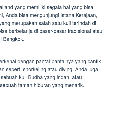
land yang memiliki segala hal yang bisa
i, Anda bisa mengunjungi Istana Kerajaan,
ang merupakan salah satu kuil terindah di
bisa berbelanja di pasar-pasar tradisional atau
di Bangkok.
rkenal dengan pantai-pantainya yang cantik
 seperti snorkeling atau diving. Anda juga
sebuah kuil Budha yang indah, atau
sebuah taman hiburan yang menarik.