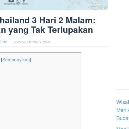
hailand 3 Hari 2 Malam:
an yang Tak Terlupakan
 0 30
Posted on
October 7, 2023
[
Sembunyikan
]
Wisat
Meni
Buday
Menik