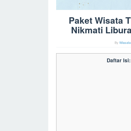
Paket Wisata T
Nikmati Libur
By
Wiasata
Daftar Isi: