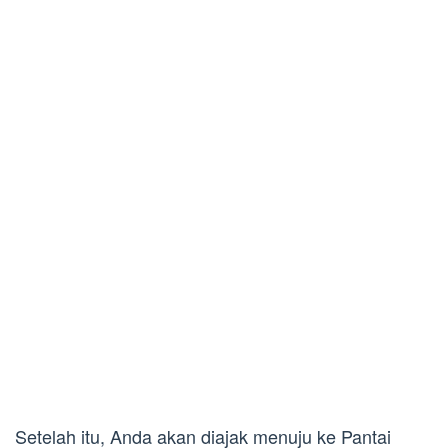
Setelah itu, Anda akan diajak menuju ke Pantai