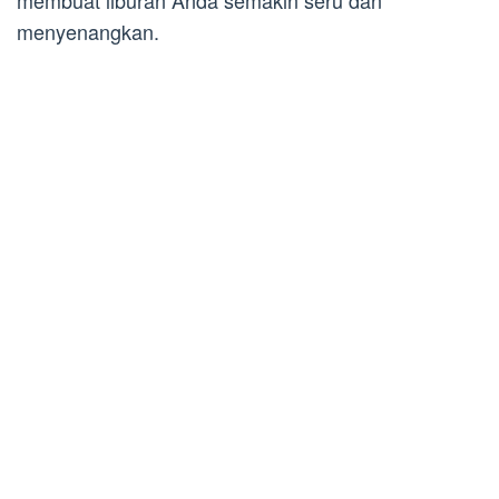
membuat liburan Anda semakin seru dan
menyenangkan.