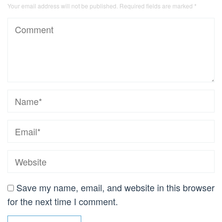
Your email address will not be published.
Required fields are marked
*
Save my name, email, and website in this browser
for the next time I comment.