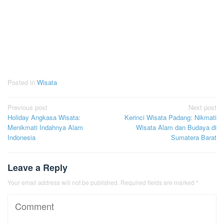
Posted in
Wisata
Post
Previous post
Next post
Holiday Angkasa Wisata:
Kerinci Wisata Padang: Nikmati
navigation
Menikmati Indahnya Alam
Wisata Alam dan Budaya di
Indonesia
Sumatera Barat
Leave a Reply
Your email address will not be published.
Required fields are marked
*