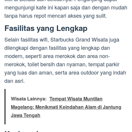
mengunjungi kafe ini kapan saja dan dengan mudah
tanpa harus repot mencari akses yang sulit.
Fasilitas yang Lengkap
Selain fasilitas wifi, Starbucks Grand Wisata juga
dilengkapi dengan fasilitas yang lengkap dan
modern, seperti area merokok dan area non-
merokok, toilet bersih dan nyaman, tempat parkir
yang luas dan aman, serta area outdoor yang indah
dan asri.
Wisata Lainnya:
Tempat Wisata Muntilan
Magelang: Menikmati Keindahan Alam di Jantung
Jawa Tengah