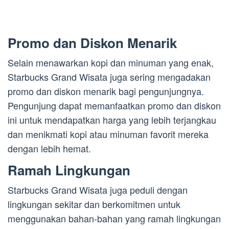
Promo dan Diskon Menarik
Selain menawarkan kopi dan minuman yang enak,
Starbucks Grand Wisata juga sering mengadakan
promo dan diskon menarik bagi pengunjungnya.
Pengunjung dapat memanfaatkan promo dan diskon
ini untuk mendapatkan harga yang lebih terjangkau
dan menikmati kopi atau minuman favorit mereka
dengan lebih hemat.
Ramah Lingkungan
Starbucks Grand Wisata juga peduli dengan
lingkungan sekitar dan berkomitmen untuk
menggunakan bahan-bahan yang ramah lingkungan