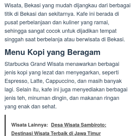
Wisata, Bekasi yang mudah dijangkau dari berbagai
titik di Bekasi dan sekitarnya. Kafe ini berada di
pusat perbelanjaan dan kuliner yang ramai,
sehingga sangat cocok untuk dijadikan tempat
singgah saat berbelanja atau berwisata di Bekasi.
Menu Kopi yang Beragam
Starbucks Grand Wisata menawarkan berbagai
jenis kopi yang lezat dan menyegarkan, seperti
Espresso, Latte, Cappuccino, dan masih banyak
lagi. Selain itu, kafe ini juga menyediakan berbagai
jenis teh, minuman dingin, dan makanan ringan
yang enak dan sehat.
Wisata Lainnya:
Desa Wisata Sambiroto:
Destinasi Wisata Terbaik di Jawa Timur