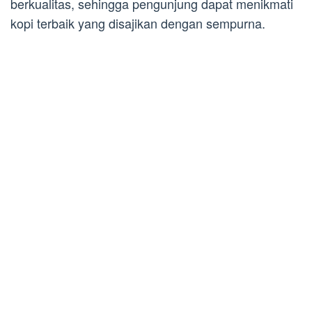
berkualitas, sehingga pengunjung dapat menikmati
kopi terbaik yang disajikan dengan sempurna.