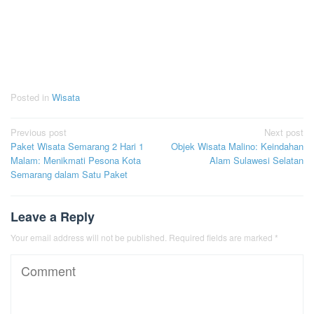
Posted in
Wisata
Post
Previous post
Next post
Paket Wisata Semarang 2 Hari 1
Objek Wisata Malino: Keindahan
navigation
Malam: Menikmati Pesona Kota
Alam Sulawesi Selatan
Semarang dalam Satu Paket
Leave a Reply
Your email address will not be published.
Required fields are marked
*