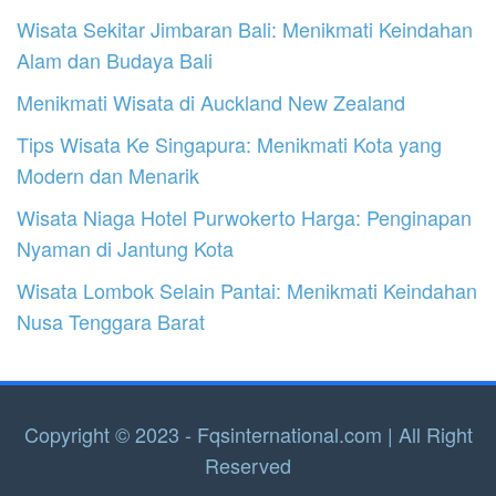
Wisata Sekitar Jimbaran Bali: Menikmati Keindahan
Alam dan Budaya Bali
Menikmati Wisata di Auckland New Zealand
Tips Wisata Ke Singapura: Menikmati Kota yang
Modern dan Menarik
Wisata Niaga Hotel Purwokerto Harga: Penginapan
Nyaman di Jantung Kota
Wisata Lombok Selain Pantai: Menikmati Keindahan
Nusa Tenggara Barat
Copyright © 2023 - Fqsinternational.com | All Right
Reserved