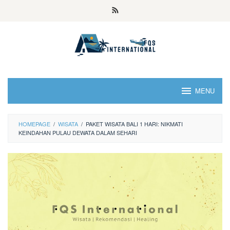
MENU
HOMEPAGE
/
WISATA
/
PAKET WISATA BALI 1 HARI: NIKMATI
KEINDAHAN PULAU DEWATA DALAM SEHARI