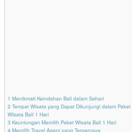
1
Menikmati Keindahan Bali dalam Sehari
2
Tempat Wisata yang Dapat Dikunjungi dalam Paket
Wisata Bali 1 Hari
3
Keuntungan Memilih Paket Wisata Bali 1 Hari
4
Memilih Travel Agent yang Terpercaya