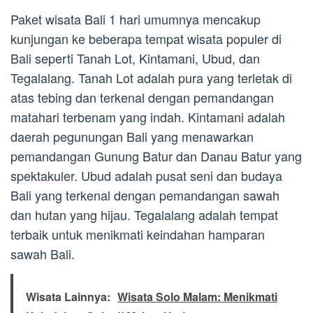
Paket wisata Bali 1 hari umumnya mencakup
kunjungan ke beberapa tempat wisata populer di
Bali seperti Tanah Lot, Kintamani, Ubud, dan
Tegalalang. Tanah Lot adalah pura yang terletak di
atas tebing dan terkenal dengan pemandangan
matahari terbenam yang indah. Kintamani adalah
daerah pegunungan Bali yang menawarkan
pemandangan Gunung Batur dan Danau Batur yang
spektakuler. Ubud adalah pusat seni dan budaya
Bali yang terkenal dengan pemandangan sawah
dan hutan yang hijau. Tegalalang adalah tempat
terbaik untuk menikmati keindahan hamparan
sawah Bali.
Wisata Lainnya:
Wisata Solo Malam: Menikmati