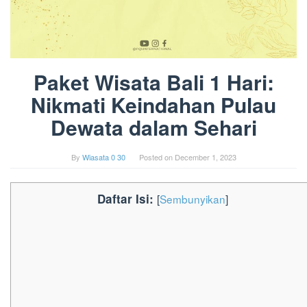
Paket Wisata Bali 1 Hari:
Nikmati Keindahan Pulau
Dewata dalam Sehari
By
Wiasata 0 30
Posted on
December 1, 2023
Daftar Isi:
[
Sembunyikan
]