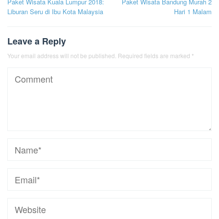
Paket Wisata Kuala Lumpur 2018:
Paket Wisata Bandung Murah 2
navigation
Liburan Seru di Ibu Kota Malaysia
Hari 1 Malam
Leave a Reply
Your email address will not be published.
Required fields are marked
*