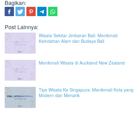
Bagikan:
Post Lainnya:
Wisata Sekitar Jimbaran Bali: Menikmati
Keindahan Alam dan Budaya Bali
Menikmati Wisata di Auckland New Zealand
Tips Wisata Ke Singapura: Menikmati Kota yang
Modern dan Menarik