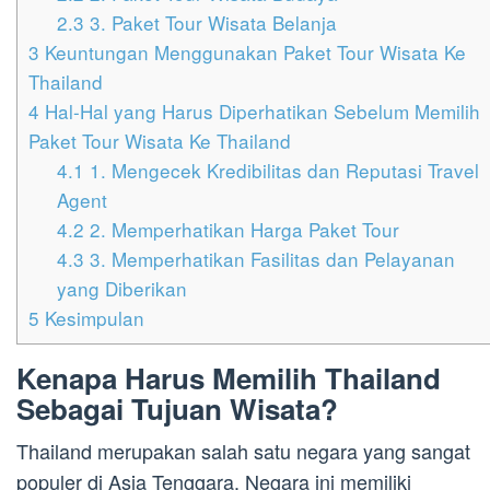
2.3
3. Paket Tour Wisata Belanja
3
Keuntungan Menggunakan Paket Tour Wisata Ke
Thailand
4
Hal-Hal yang Harus Diperhatikan Sebelum Memilih
Paket Tour Wisata Ke Thailand
4.1
1. Mengecek Kredibilitas dan Reputasi Travel
Agent
4.2
2. Memperhatikan Harga Paket Tour
4.3
3. Memperhatikan Fasilitas dan Pelayanan
yang Diberikan
5
Kesimpulan
Kenapa Harus Memilih Thailand
Sebagai Tujuan Wisata?
Thailand merupakan salah satu negara yang sangat
populer di Asia Tenggara. Negara ini memiliki