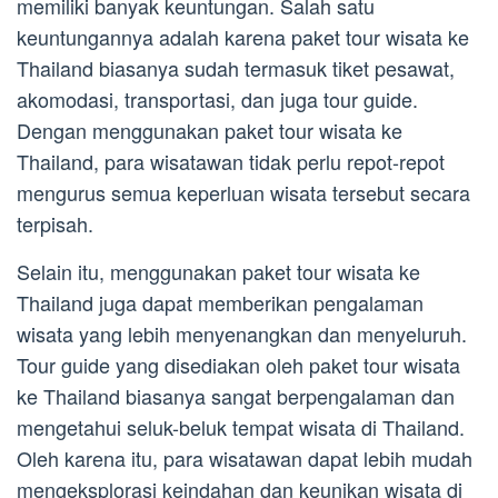
memiliki banyak keuntungan. Salah satu
keuntungannya adalah karena paket tour wisata ke
Thailand biasanya sudah termasuk tiket pesawat,
akomodasi, transportasi, dan juga tour guide.
Dengan menggunakan paket tour wisata ke
Thailand, para wisatawan tidak perlu repot-repot
mengurus semua keperluan wisata tersebut secara
terpisah.
Selain itu, menggunakan paket tour wisata ke
Thailand juga dapat memberikan pengalaman
wisata yang lebih menyenangkan dan menyeluruh.
Tour guide yang disediakan oleh paket tour wisata
ke Thailand biasanya sangat berpengalaman dan
mengetahui seluk-beluk tempat wisata di Thailand.
Oleh karena itu, para wisatawan dapat lebih mudah
mengeksplorasi keindahan dan keunikan wisata di