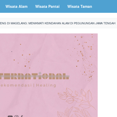
Wisata Alam
Wisata Pantai
Wisata Taman
PENG DI MAGELANG: MENIKMATI KEINDAHAN ALAM DI PEGUNUNGAN JAWA TENGAH