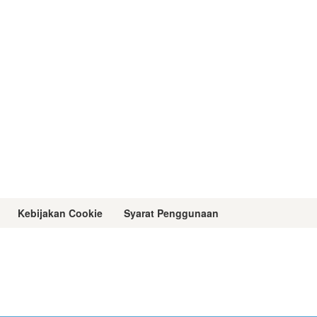
Kebijakan Cookie
Syarat Penggunaan