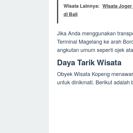
Wisata Lainnya:
Wisata Joger 
di Bali
Jika Anda menggunakan transpo
Terminal Magelang ke arah Boro
angkutan umum seperti ojek at
Daya Tarik Wisata
Obyek Wisata Kopeng menawarka
untuk dinikmati. Berikut adalah