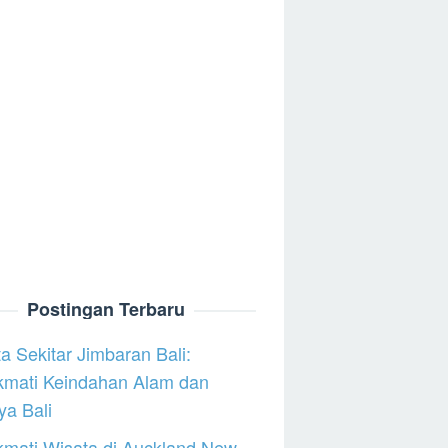
Postingan Terbaru
a Sekitar Jimbaran Bali:
kmati Keindahan Alam dan
a Bali
mati Wisata di Auckland New