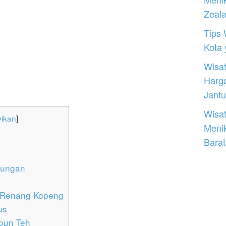
Zeal
Tips 
Kota
Wisat
Harg
Jantu
Wisat
ikan
]
Meni
Barat
nungan
m Renang Kopeng
us
ebun Teh