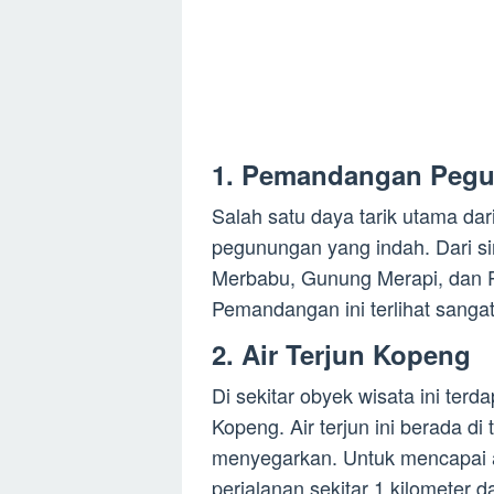
1. Pemandangan Peg
Salah satu daya tarik utama d
pegunungan yang indah. Dari s
Merbabu, Gunung Merapi, dan 
Pemandangan ini terlihat sangat 
2. Air Terjun Kopeng
Di sekitar obyek wisata ini terd
Kopeng. Air terjun ini berada di
menyegarkan. Untuk mencapai a
perjalanan sekitar 1 kilometer dar