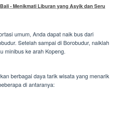
Bali - Menikmati Liburan yang Asyik dan Seru
rtasi umum, Anda dapat naik bus dari
budur. Setelah sampai di Borobudur, naiklah
au minibus ke arah Kopeng.
n berbagai daya tarik wisata yang menarik
 beberapa di antaranya: