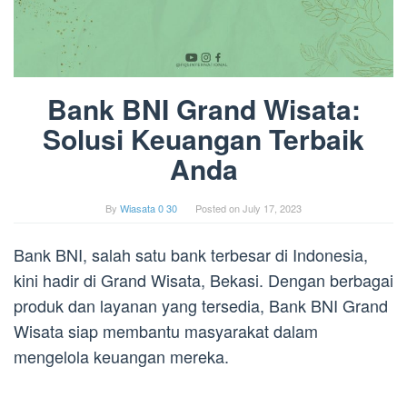
Bank BNI Grand Wisata:
Solusi Keuangan Terbaik
Anda
By
Wiasata 0 30
Posted on
July 17, 2023
Bank BNI, salah satu bank terbesar di Indonesia,
kini hadir di Grand Wisata, Bekasi. Dengan berbagai
produk dan layanan yang tersedia, Bank BNI Grand
Wisata siap membantu masyarakat dalam
mengelola keuangan mereka.