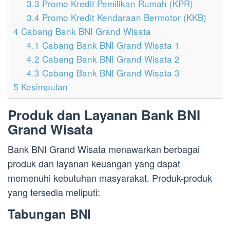
3.3
Promo Kredit Pemilikan Rumah (KPR)
3.4
Promo Kredit Kendaraan Bermotor (KKB)
4
Cabang Bank BNI Grand Wisata
4.1
Cabang Bank BNI Grand Wisata 1
4.2
Cabang Bank BNI Grand Wisata 2
4.3
Cabang Bank BNI Grand Wisata 3
5
Kesimpulan
Produk dan Layanan Bank BNI
Grand Wisata
Bank BNI Grand Wisata menawarkan berbagai
produk dan layanan keuangan yang dapat
memenuhi kebutuhan masyarakat. Produk-produk
yang tersedia meliputi:
Tabungan BNI