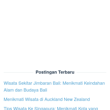
Postingan Terbaru
Wisata Sekitar Jimbaran Bali: Menikmati Keindahan
Alam dan Budaya Bali
Menikmati Wisata di Auckland New Zealand
Tips Wisata Ke Singapura: Menikmati Kota yang