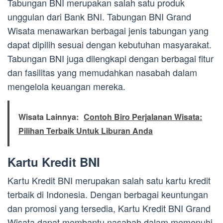
Tabungan BNI merupakan salah satu produk
unggulan dari Bank BNI. Tabungan BNI Grand
Wisata menawarkan berbagai jenis tabungan yang
dapat dipilih sesuai dengan kebutuhan masyarakat.
Tabungan BNI juga dilengkapi dengan berbagai fitur
dan fasilitas yang memudahkan nasabah dalam
mengelola keuangan mereka.
Wisata Lainnya:
Contoh Biro Perjalanan Wisata:
Pilihan Terbaik Untuk Liburan Anda
Kartu Kredit BNI
Kartu Kredit BNI merupakan salah satu kartu kredit
terbaik di Indonesia. Dengan berbagai keuntungan
dan promosi yang tersedia, Kartu Kredit BNI Grand
Wisata dapat membantu nasabah dalam memenuhi