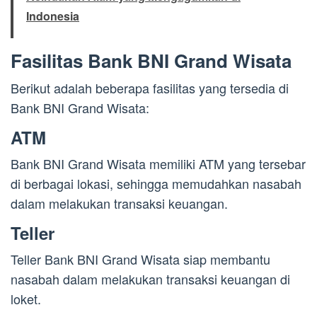
Indonesia
Fasilitas Bank BNI Grand Wisata
Berikut adalah beberapa fasilitas yang tersedia di
Bank BNI Grand Wisata:
ATM
Bank BNI Grand Wisata memiliki ATM yang tersebar
di berbagai lokasi, sehingga memudahkan nasabah
dalam melakukan transaksi keuangan.
Teller
Teller Bank BNI Grand Wisata siap membantu
nasabah dalam melakukan transaksi keuangan di
loket.