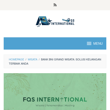
MENU
HOMEPAGE
/
WISATA
/
BANK BNI GRAND WISATA: SOLUSI KEUANGAN
TERBAIK ANDA