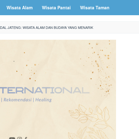
Wisata Alam
Wisata Pantai
Wisata Taman
DAL JATENG: WISATA ALAM DAN BUDAYA YANG MENARIK