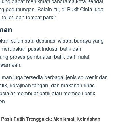
njung dapat menikmati panorama kota Kendal
g pegunungan. Selain itu, di Bukit Cinta juga
 toilet, dan tempat parkir.
man
n salah satu destinasi wisata budaya yang
 merupakan pusat industri batik dan
ung proses pembuatan batik dari mulai
ewarnaan.
uman juga tersedia berbagai jenis souvenir dan
atik, kerajinan tangan, dan makanan khas
belajar membuat batik atau membeli batik
eh.
i Pasir Putih Trenggalek: Menikmati Keindahan