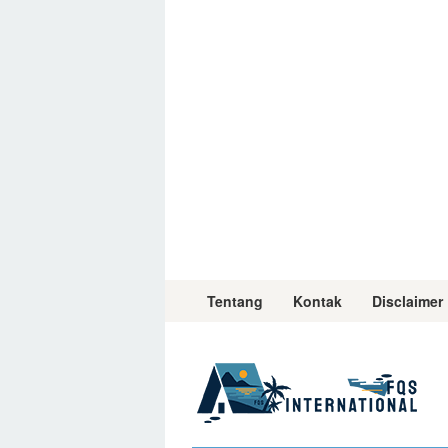
Skip
to
content
Tentang
Kontak
Disclaimer