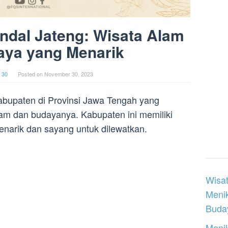
ndal Jateng: Wisata Alam
aya yang Menarik
 30
Posted on
November 30, 2023
abupaten di Provinsi Jawa Tengah yang
lam dan budayanya. Kabupaten ini memiliki
enarik dan sayang untuk dilewatkan.
Wisat
Meni
Buday
Menik