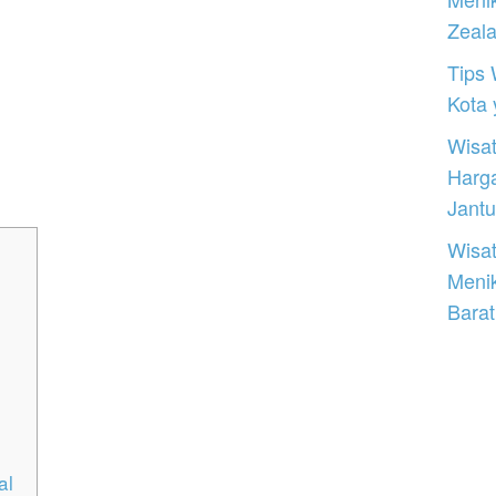
Zeal
Tips 
Kota
Wisat
Harg
Jantu
Wisat
Meni
Barat
al