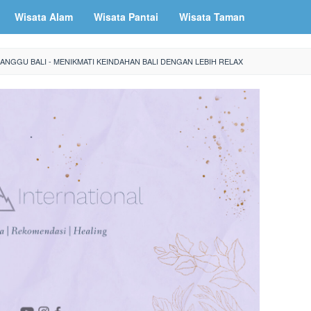
Wisata Alam
Wisata Pantai
Wisata Taman
CANGGU BALI - MENIKMATI KEINDAHAN BALI DENGAN LEBIH RELAX