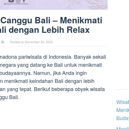
 Canggu Bali – Menikmati
li dengan Lebih Relax
 30
Posted on
November 30, 2023
madona pariwisata di Indonesia. Banyak sekali
egara yang datang ke Bali untuk menikmati
budayaannya. Namun, jika Anda ingin
n menikmati keindahan Bali dengan lebih
han yang tepat. Berikut beberapa obyek wisata
ggu Bali.
Wisat
Meni
Buday
Menik