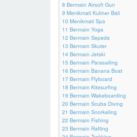
8
Bermain Airsoft Gun
9
Menikmati Kuliner Bali
10
Menikmati Spa
11
Bermain Yoga
12
Bermain Sepeda
13
Bermain Skuter
14
Bermain Jetski
15
Bermain Parasailing
16
Bermain Banana Boat
17
Bermain Flyboard
18
Bermain Kitesurfing
19
Bermain Wakeboarding
20
Bermain Scuba Diving
21
Bermain Snorkeling
22
Bermain Fishing
23
Bermain Rafting
24
Bermain Trekking