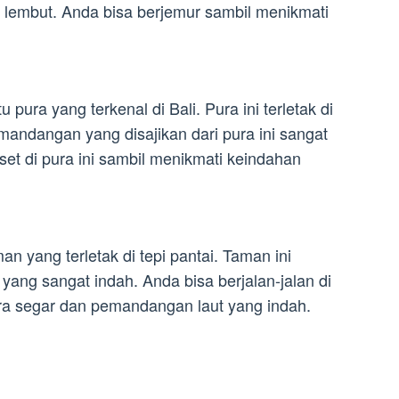
t lembut. Anda bisa berjemur sambil menikmati
 pura yang terkenal di Bali. Pura ini terletak di
emandangan yang disajikan dari pura ini sangat
et di pura ini sambil menikmati keindahan
 yang terletak di tepi pantai. Taman ini
yang sangat indah. Anda bisa berjalan-jalan di
ra segar dan pemandangan laut yang indah.