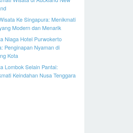
and
Wisata Ke Singapura: Menikmati
 yang Modern dan Menarik
a Niaga Hotel Purwokerto
a: Penginapan Nyaman di
ng Kota
a Lombok Selain Pantai:
kmati Keindahan Nusa Tenggara