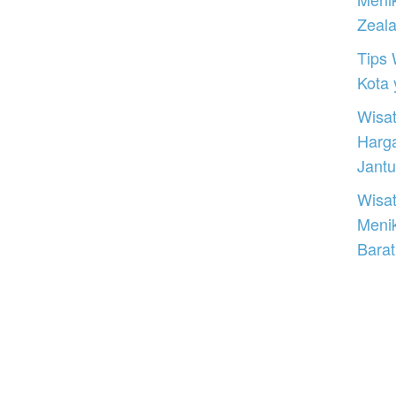
Zeal
Tips 
Kota
Wisat
Harg
Jantu
Wisat
Meni
Barat