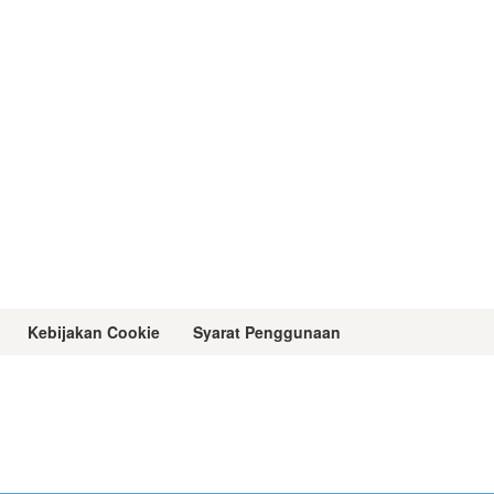
Kebijakan Cookie
Syarat Penggunaan