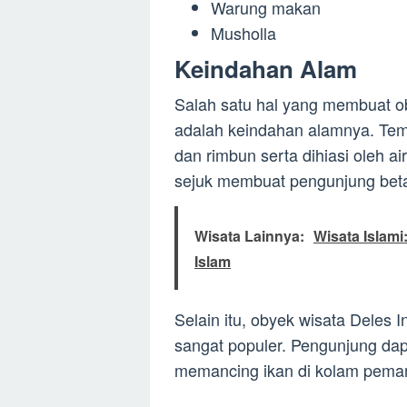
Warung makan
Musholla
Keindahan Alam
Salah satu hal yang membuat o
adalah keindahan alamnya. Tempat
dan rimbun serta dihiasi oleh a
sejuk membuat pengunjung betah
Wisata Lainnya:
Wisata Islam
Islam
Selain itu, obyek wisata Deles
sangat populer. Pengunjung da
memancing ikan di kolam peman