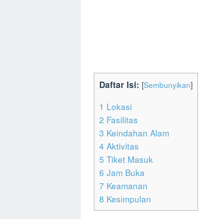
Daftar Isi:
[
Sembunyikan
]
1
Lokasi
2
Fasilitas
3
Keindahan Alam
4
Aktivitas
5
Tiket Masuk
6
Jam Buka
7
Keamanan
8
Kesimpulan