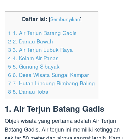
Daftar Isi:
[
Sembunyikan
]
1
1. Air Terjun Batang Gadis
2
2. Danau Bawah
3
3. Air Terjun Lubuk Raya
4
4. Kolam Air Panas
5
5. Gunung Sibayak
6
6. Desa Wisata Sungai Kampar
7
7. Hutan Lindung Rimbang Baling
8
8. Danau Toba
1. Air Terjun Batang Gadis
Objek wisata yang pertama adalah Air Terjun
Batang Gadis. Air terjun ini memiliki ketinggian
sekitar 50 meter dan airnya sangat jernih. Kamu