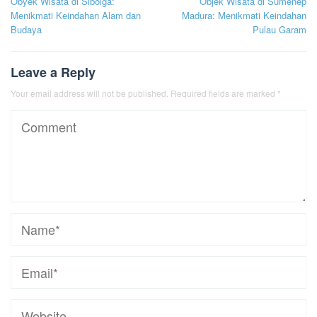
Obyek Wisata di Sibolga:
Objek Wisata di Sumenep
navigation
Menikmati Keindahan Alam dan
Madura: Menikmati Keindahan
Budaya
Pulau Garam
Leave a Reply
Your email address will not be published.
Required fields are marked
*