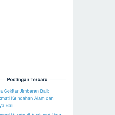
Postingan Terbaru
a Sekitar Jimbaran Bali:
kmati Keindahan Alam dan
a Bali
mati Wisata di Auckland New