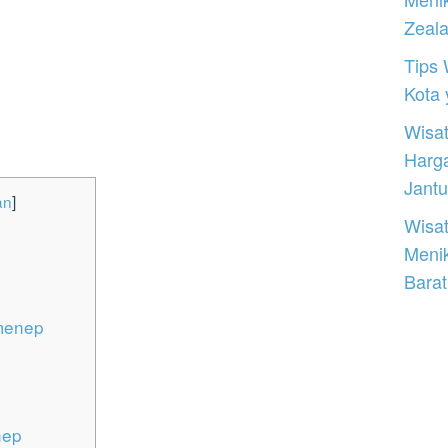
Zeal
Tips 
Kota
Wisat
Harg
Jantu
an
]
Wisat
Meni
Barat
umenep
nep