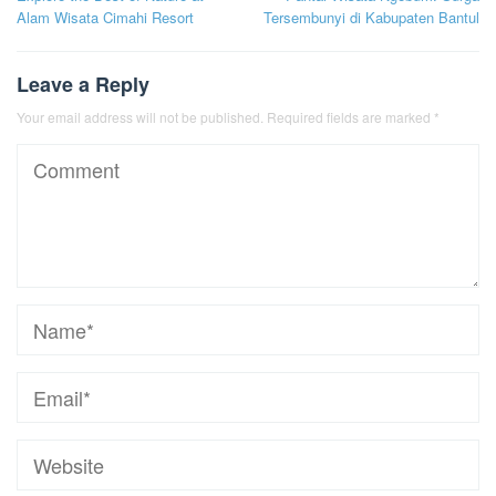
navigation
Alam Wisata Cimahi Resort
Tersembunyi di Kabupaten Bantul
Leave a Reply
Your email address will not be published.
Required fields are marked
*