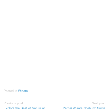
Posted in
Wisata
Post
Previous post
Next post
Explore the Best of Nature at
Pantai Wisata Ngebum: Surga