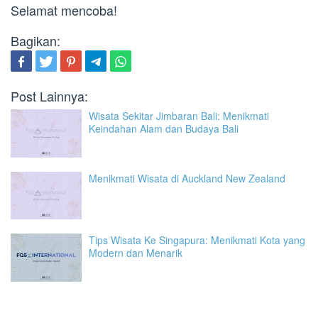
Selamat mencoba!
Bagikan:
Post Lainnya:
Wisata Sekitar Jimbaran Bali: Menikmati
Keindahan Alam dan Budaya Bali
Menikmati Wisata di Auckland New Zealand
Tips Wisata Ke Singapura: Menikmati Kota yang
Modern dan Menarik