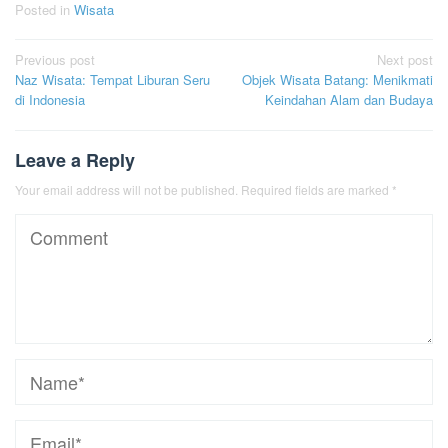
Posted in
Wisata
Post
Previous post
Next post
Naz Wisata: Tempat Liburan Seru
Objek Wisata Batang: Menikmati
navigation
di Indonesia
Keindahan Alam dan Budaya
Leave a Reply
Your email address will not be published.
Required fields are marked
*