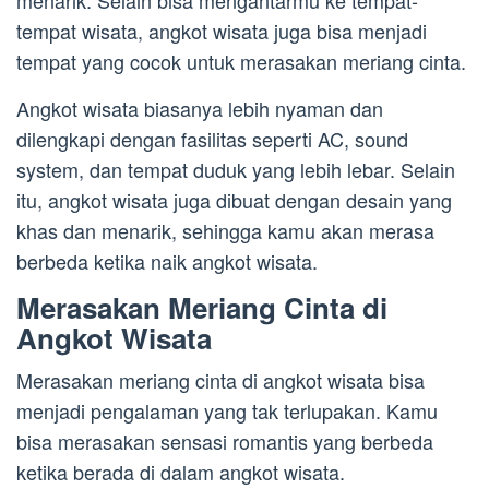
menarik. Selain bisa mengantarmu ke tempat-
tempat wisata, angkot wisata juga bisa menjadi
tempat yang cocok untuk merasakan meriang cinta.
Angkot wisata biasanya lebih nyaman dan
dilengkapi dengan fasilitas seperti AC, sound
system, dan tempat duduk yang lebih lebar. Selain
itu, angkot wisata juga dibuat dengan desain yang
khas dan menarik, sehingga kamu akan merasa
berbeda ketika naik angkot wisata.
Merasakan Meriang Cinta di
Angkot Wisata
Merasakan meriang cinta di angkot wisata bisa
menjadi pengalaman yang tak terlupakan. Kamu
bisa merasakan sensasi romantis yang berbeda
ketika berada di dalam angkot wisata.