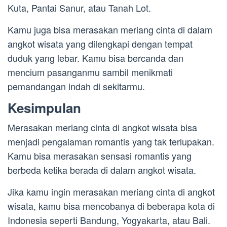
Kuta, Pantai Sanur, atau Tanah Lot.
Kamu juga bisa merasakan meriang cinta di dalam
angkot wisata yang dilengkapi dengan tempat
duduk yang lebar. Kamu bisa bercanda dan
mencium pasanganmu sambil menikmati
pemandangan indah di sekitarmu.
Kesimpulan
Merasakan meriang cinta di angkot wisata bisa
menjadi pengalaman romantis yang tak terlupakan.
Kamu bisa merasakan sensasi romantis yang
berbeda ketika berada di dalam angkot wisata.
Jika kamu ingin merasakan meriang cinta di angkot
wisata, kamu bisa mencobanya di beberapa kota di
Indonesia seperti Bandung, Yogyakarta, atau Bali.