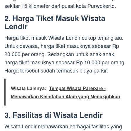
sekitar 15 kilometer dari pusat kota Purwokerto.
2. Harga Tiket Masuk Wisata
Lendir
Harga tiket masuk Wisata Lendir cukup terjangkau.
Untuk dewasa, harga tiket masuknya sebesar Rp
20.000 per orang. Sedangkan untuk anak-anak,
harga tiket masuknya sebesar Rp 10.000 per orang.
Harga tersebut sudah termasuk biaya parkir.
Wisata Lainnya:
Tempat Wisata Parepare -
Menawarkan Keindahan Alam yang Menakjubkan
3. Fasilitas di Wisata Lendir
Wisata Lendir menawarkan berbagai fasilitas yang