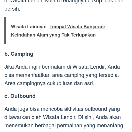
di Wisata Lendir. Kolam renangnya cukup luas dan
bersih.
Wisata Lainnya:
Tempat Wisata Banjaran:
Keindahan Alam yang Tak Terlupakan
b. Camping
Jika Anda ingin bermalam di Wisata Lendir, Anda
bisa memanfaatkan area camping yang tersedia.
Area campingnya cukup luas dan asri.
c. Outbound
Anda juga bisa mencoba aktivitas outbound yang
ditawarkan oleh Wisata Lendir. Di sini, Anda akan
menemukan berbagai permainan yang menantang