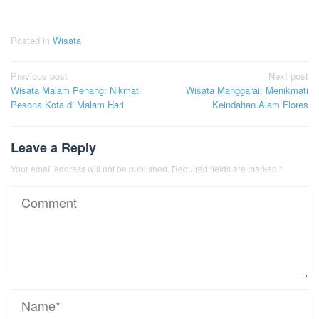
Posted in
Wisata
Post
Previous post
Next post
Wisata Malam Penang: Nikmati
Wisata Manggarai: Menikmati
navigation
Pesona Kota di Malam Hari
Keindahan Alam Flores
Leave a Reply
Your email address will not be published.
Required fields are marked
*