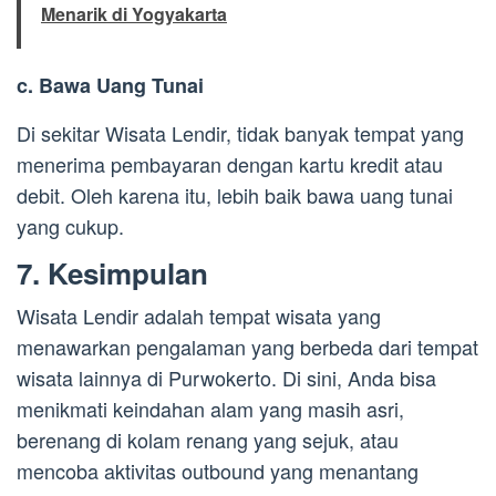
Menarik di Yogyakarta
c. Bawa Uang Tunai
Di sekitar Wisata Lendir, tidak banyak tempat yang
menerima pembayaran dengan kartu kredit atau
debit. Oleh karena itu, lebih baik bawa uang tunai
yang cukup.
7. Kesimpulan
Wisata Lendir adalah tempat wisata yang
menawarkan pengalaman yang berbeda dari tempat
wisata lainnya di Purwokerto. Di sini, Anda bisa
menikmati keindahan alam yang masih asri,
berenang di kolam renang yang sejuk, atau
mencoba aktivitas outbound yang menantang