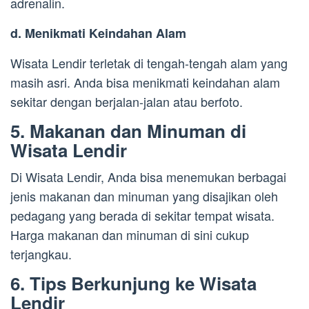
adrenalin.
d. Menikmati Keindahan Alam
Wisata Lendir terletak di tengah-tengah alam yang
masih asri. Anda bisa menikmati keindahan alam
sekitar dengan berjalan-jalan atau berfoto.
5. Makanan dan Minuman di
Wisata Lendir
Di Wisata Lendir, Anda bisa menemukan berbagai
jenis makanan dan minuman yang disajikan oleh
pedagang yang berada di sekitar tempat wisata.
Harga makanan dan minuman di sini cukup
terjangkau.
6. Tips Berkunjung ke Wisata
Lendir