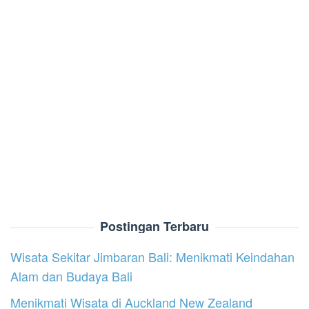
Postingan Terbaru
Wisata Sekitar Jimbaran Bali: Menikmati Keindahan
Alam dan Budaya Bali
Menikmati Wisata di Auckland New Zealand