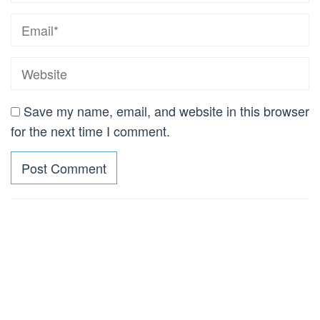
Save my name, email, and website in this browser
for the next time I comment.