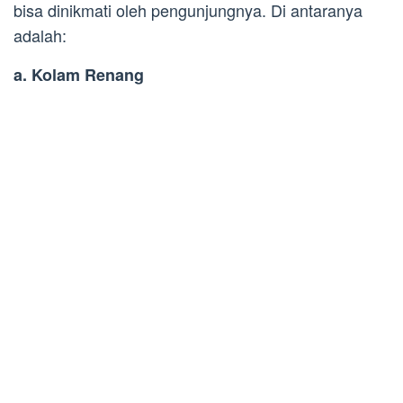
bisa dinikmati oleh pengunjungnya. Di antaranya
adalah:
a. Kolam Renang