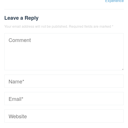
Experience
Leave a Reply
Your email address will not be published.
Required fields are marked
*