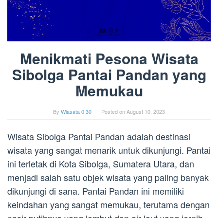
Menikmati Pesona Wisata
Sibolga Pantai Pandan yang
Memukau
By
Wiasata 0 30
Posted on
August 10, 2023
Wisata Sibolga Pantai Pandan adalah destinasi
wisata yang sangat menarik untuk dikunjungi. Pantai
ini terletak di Kota Sibolga, Sumatera Utara, dan
menjadi salah satu objek wisata yang paling banyak
dikunjungi di sana. Pantai Pandan ini memiliki
keindahan yang sangat memukau, terutama dengan