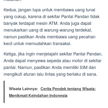
Kedua, jangan lupa untuk membawa uang tunai
yang cukup, karena di sekitar Pantai Pandan tidak
banyak terdapat mesin ATM. Anda juga dapat
menukarkan uang di warung-warung terdekat,
namun pastikan Anda membawa uang pecahan
kecil untuk memudahkan transaksi.
Ketiga, jika ingin menjelajahi sekitar Pantai Pandan,
Anda dapat menyewa sepeda atau motor di sekitar
pantai. Namun, pastikan Anda memiliki SIM dan
mengikuti aturan lalu lintas yang berlaku di sana.
Wisata Lainnya:
Cerita Pendek tentang Wisata:
Menikmati Keindahan Indonesia