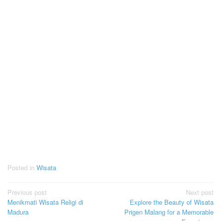
Posted in
Wisata
Post
Previous post
Next post
Menikmati Wisata Religi di
Explore the Beauty of Wisata
navigation
Madura
Prigen Malang for a Memorable