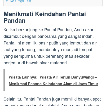
5
Kesimpulan
Menikmati Keindahan Pantai
Pandan
Ketika berkunjung ke Pantai Pandan, Anda akan
disambut dengan panorama yang sangat indah.
Pantai ini memiliki pasir putih yang lembut dan air
laut yang tenang, membuatnya menjadi tempat
yang sempurna untuk berenang atau sekadar
berjemur di bawah sinar matahari.
Wisata Lainnya:
Wisata Air Terjun Banyuwangi –
Menikmati Pesona Keindahan Alam di Jawa Timur
Selain itu, Pantai Pandan juga memiliki banyak spot
menarik yang dapat dijelajahi. Anda dapat berjalan-