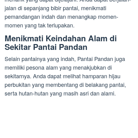
jalan di sepanjang bibir pantai, menikmati
pemandangan indah dan menangkap momen-
momen yang tak terlupakan.
Menikmati Keindahan Alam di
Sekitar Pantai Pandan
Selain pantainya yang indah, Pantai Pandan juga
memiliki pesona alam yang menakjubkan di
sekitarnya. Anda dapat melihat hamparan hijau
perbukitan yang membentang di belakang pantai,
serta hutan-hutan yang masih asri dan alami.