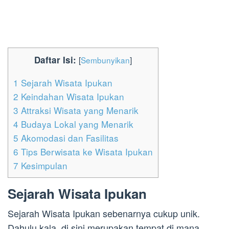
Daftar Isi:
[
Sembunyikan
]
1
Sejarah Wisata Ipukan
2
Keindahan Wisata Ipukan
3
Attraksi Wisata yang Menarik
4
Budaya Lokal yang Menarik
5
Akomodasi dan Fasilitas
6
Tips Berwisata ke Wisata Ipukan
7
Kesimpulan
Sejarah Wisata Ipukan
Sejarah Wisata Ipukan sebenarnya cukup unik.
Dahulu kala, di sini merupakan tempat di mana