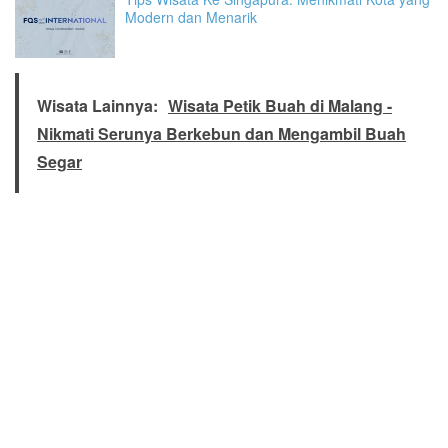
Modern dan Menarik
Wisata Lainnya:
Wisata Petik Buah di Malang -
Nikmati Serunya Berkebun dan Mengambil Buah
Segar