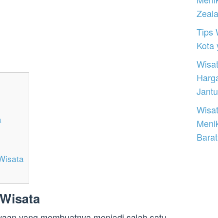
Zeal
Tips 
Kota
Wisat
Harg
Jantu
Wisat
a
Meni
Barat
Wisata
Wisata
waan yang membuatnya menjadi salah satu