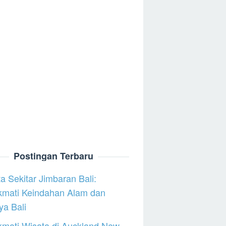
Postingan Terbaru
a Sekitar Jimbaran Bali:
kmati Keindahan Alam dan
a Bali
mati Wisata di Auckland New