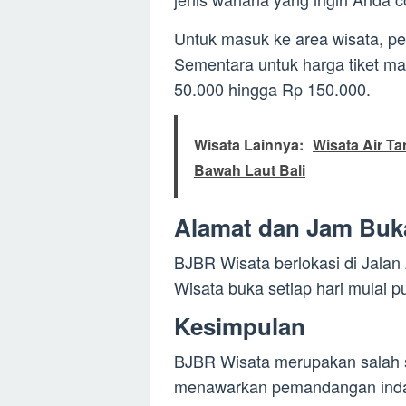
Untuk masuk ke area wisata, p
Sementara untuk harga tiket ma
50.000 hingga Rp 150.000.
Wisata Lainnya:
Wisata Air T
Bawah Laut Bali
Alamat dan Jam Buk
BJBR Wisata berlokasi di Jala
Wisata buka setiap hari mulai p
Kesimpulan
BJBR Wisata merupakan salah s
menawarkan pemandangan inda