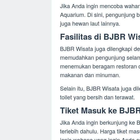
Jika Anda ingin mencoba waha
Aquarium. Di sini, pengunjung b
juga hewan laut lainnya.
Fasilitas di BJBR Wi
BJBR Wisata juga dilengkapi de
memudahkan pengunjung selama 
menemukan beragam restoran 
makanan dan minuman.
Selain itu, BJBR Wisata juga di
toilet yang bersih dan terawat.
Tiket Masuk ke BJBR
Jika Anda ingin berkunjung ke 
terlebih dahulu. Harga tiket m
jenis wahana yang ingin Anda c