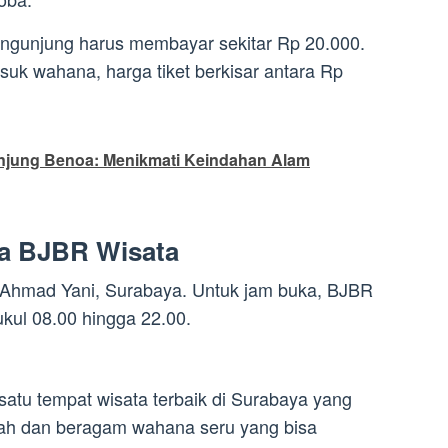
engunjung harus membayar sekitar Rp 20.000.
suk wahana, harga tiket berkisar antara Rp
anjung Benoa: Menikmati Keindahan Alam
a BJBR Wisata
n Ahmad Yani, Surabaya. Untuk jam buka, BJBR
ukul 08.00 hingga 22.00.
atu tempat wisata terbaik di Surabaya yang
h dan beragam wahana seru yang bisa