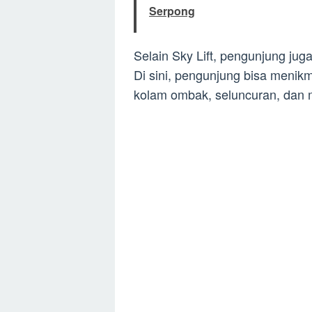
Serpong
Selain Sky Lift, pengunjung jug
Di sini, pengunjung bisa menik
kolam ombak, seluncuran, dan m