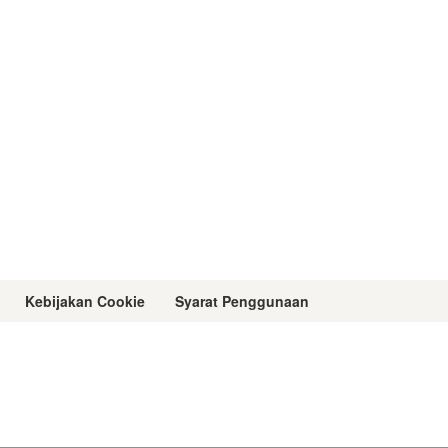
Kebijakan Cookie
Syarat Penggunaan