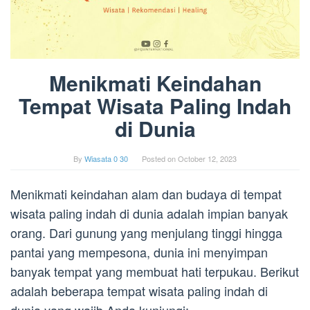
Menikmati Keindahan
Tempat Wisata Paling Indah
di Dunia
By
Wiasata 0 30
Posted on
October 12, 2023
Menikmati keindahan alam dan budaya di tempat
wisata paling indah di dunia adalah impian banyak
orang. Dari gunung yang menjulang tinggi hingga
pantai yang mempesona, dunia ini menyimpan
banyak tempat yang membuat hati terpukau. Berikut
adalah beberapa tempat wisata paling indah di