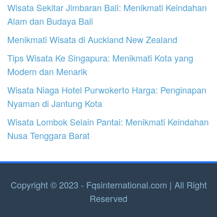
Wisata Sekitar Jimbaran Bali: Menikmati Keindahan
Alam dan Budaya Bali
Menikmati Wisata di Auckland New Zealand
Tips Wisata Ke Singapura: Menikmati Kota yang
Modern dan Menarik
Wisata Niaga Hotel Purwokerto Harga: Penginapan
Nyaman di Jantung Kota
Wisata Lombok Selain Pantai: Menikmati Keindahan
Nusa Tenggara Barat
Copyright © 2023 - Fqsinternational.com | All Right
Reserved