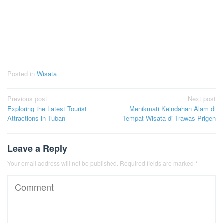
Posted in
Wisata
Post
Previous post
Next post
Exploring the Latest Tourist
Menikmati Keindahan Alam di
navigation
Attractions in Tuban
Tempat Wisata di Trawas Prigen
Leave a Reply
Your email address will not be published.
Required fields are marked
*