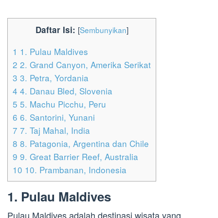
Daftar Isi:
[
Sembunyikan
]
1
1. Pulau Maldives
2
2. Grand Canyon, Amerika Serikat
3
3. Petra, Yordania
4
4. Danau Bled, Slovenia
5
5. Machu Picchu, Peru
6
6. Santorini, Yunani
7
7. Taj Mahal, India
8
8. Patagonia, Argentina dan Chile
9
9. Great Barrier Reef, Australia
10
10. Prambanan, Indonesia
1. Pulau Maldives
Pulau Maldives adalah destinasi wisata yang