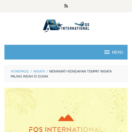
MENU
HOMEPAGE
/
WISATA
/
MENIKMATI KEINDAHAN TEMPAT WISATA
PALING INDAH DI DUNIA