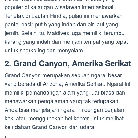
populer di kalangan wisatawan internasional.
Terletak di Lautan Hindia, pulau ini menawarkan
pantai pasir putih yang indah dan air laut yang
jernih. Selain itu, Maldives juga memiliki terumbu
karang yang indah dan menjadi tempat yang tepat
untuk snorkeling dan menyelam.
2. Grand Canyon, Amerika Serikat
Grand Canyon merupakan sebuah ngarai besar
yang berada di Arizona, Amerika Serikat. Ngarai ini
memiliki pemandangan alam yang luar biasa dan
menawarkan pengalaman yang tak terlupakan.
Anda bisa menjelajahi ngarai ini dengan berjalan
kaki atau menggunakan helikopter untuk melihat
keindahan Grand Canyon dari udara.