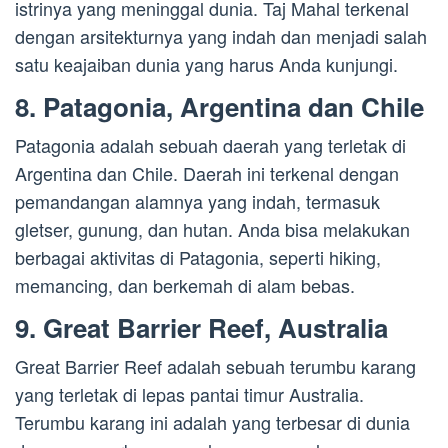
istrinya yang meninggal dunia. Taj Mahal terkenal
dengan arsitekturnya yang indah dan menjadi salah
satu keajaiban dunia yang harus Anda kunjungi.
8. Patagonia, Argentina dan Chile
Patagonia adalah sebuah daerah yang terletak di
Argentina dan Chile. Daerah ini terkenal dengan
pemandangan alamnya yang indah, termasuk
gletser, gunung, dan hutan. Anda bisa melakukan
berbagai aktivitas di Patagonia, seperti hiking,
memancing, dan berkemah di alam bebas.
9. Great Barrier Reef, Australia
Great Barrier Reef adalah sebuah terumbu karang
yang terletak di lepas pantai timur Australia.
Terumbu karang ini adalah yang terbesar di dunia