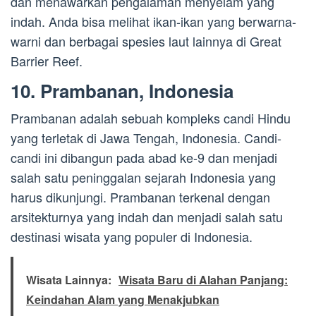
dan menawarkan pengalaman menyelam yang
indah. Anda bisa melihat ikan-ikan yang berwarna-
warni dan berbagai spesies laut lainnya di Great
Barrier Reef.
10. Prambanan, Indonesia
Prambanan adalah sebuah kompleks candi Hindu
yang terletak di Jawa Tengah, Indonesia. Candi-
candi ini dibangun pada abad ke-9 dan menjadi
salah satu peninggalan sejarah Indonesia yang
harus dikunjungi. Prambanan terkenal dengan
arsitekturnya yang indah dan menjadi salah satu
destinasi wisata yang populer di Indonesia.
Wisata Lainnya:
Wisata Baru di Alahan Panjang:
Keindahan Alam yang Menakjubkan