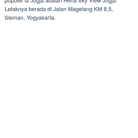
populer di Jogja adalah Heha Sky View Jogja.
Letaknya berada di Jalan Magelang KM 8,5,
Sleman, Yogyakarta.