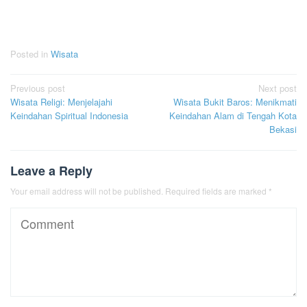
Posted in
Wisata
Post
Previous post
Next post
Wisata Religi: Menjelajahi
Wisata Bukit Baros: Menikmati
navigation
Keindahan Spiritual Indonesia
Keindahan Alam di Tengah Kota
Bekasi
Leave a Reply
Your email address will not be published.
Required fields are marked
*