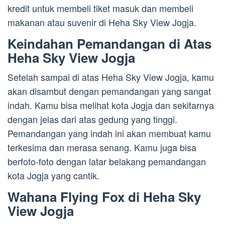
kredit untuk membeli tiket masuk dan membeli
makanan atau suvenir di Heha Sky View Jogja.
Keindahan Pemandangan di Atas
Heha Sky View Jogja
Setelah sampai di atas Heha Sky View Jogja, kamu
akan disambut dengan pemandangan yang sangat
indah. Kamu bisa melihat kota Jogja dan sekitarnya
dengan jelas dari atas gedung yang tinggi.
Pemandangan yang indah ini akan membuat kamu
terkesima dan merasa senang. Kamu juga bisa
berfoto-foto dengan latar belakang pemandangan
kota Jogja yang cantik.
Wahana Flying Fox di Heha Sky
View Jogja