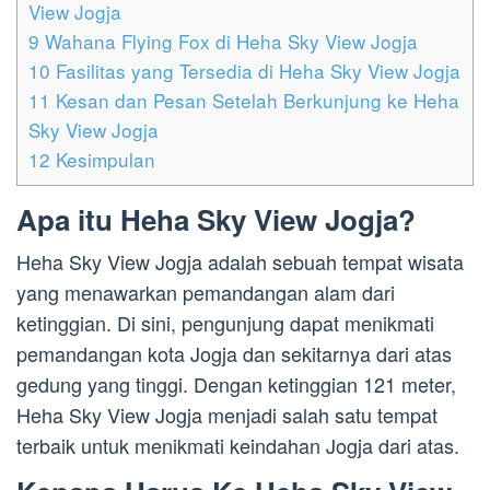
View Jogja
9
Wahana Flying Fox di Heha Sky View Jogja
10
Fasilitas yang Tersedia di Heha Sky View Jogja
11
Kesan dan Pesan Setelah Berkunjung ke Heha
Sky View Jogja
12
Kesimpulan
Apa itu Heha Sky View Jogja?
Heha Sky View Jogja adalah sebuah tempat wisata
yang menawarkan pemandangan alam dari
ketinggian. Di sini, pengunjung dapat menikmati
pemandangan kota Jogja dan sekitarnya dari atas
gedung yang tinggi. Dengan ketinggian 121 meter,
Heha Sky View Jogja menjadi salah satu tempat
terbaik untuk menikmati keindahan Jogja dari atas.