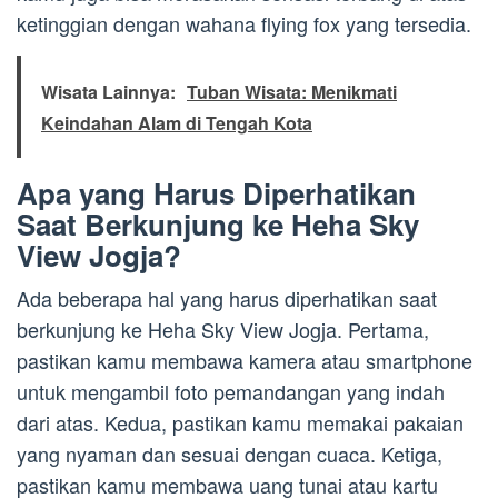
ketinggian dengan wahana flying fox yang tersedia.
Wisata Lainnya:
Tuban Wisata: Menikmati
Keindahan Alam di Tengah Kota
Apa yang Harus Diperhatikan
Saat Berkunjung ke Heha Sky
View Jogja?
Ada beberapa hal yang harus diperhatikan saat
berkunjung ke Heha Sky View Jogja. Pertama,
pastikan kamu membawa kamera atau smartphone
untuk mengambil foto pemandangan yang indah
dari atas. Kedua, pastikan kamu memakai pakaian
yang nyaman dan sesuai dengan cuaca. Ketiga,
pastikan kamu membawa uang tunai atau kartu