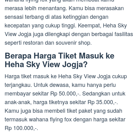
merasa lebih menantang. Kamu bisa merasakan
sensasi terbang di atas ketinggian dengan
kecepatan yang cukup tinggi. Keempat, Heha Sky
View Jogja juga dilengkapi dengan berbagai fasilitas
seperti restoran dan souvenir shop.
Berapa Harga Tiket Masuk ke
Heha Sky View Jogja?
Harga tiket masuk ke Heha Sky View Jogja cukup
terjangkau. Untuk dewasa, kamu hanya perlu
membayar sekitar Rp 50.000,-. Sedangkan untuk
anak-anak, harga tiketnya sekitar Rp 35.000,-.
Kamu juga bisa membeli tiket paket yang sudah
termasuk wahana flying fox dengan harga sekitar
Rp 100.000,-.