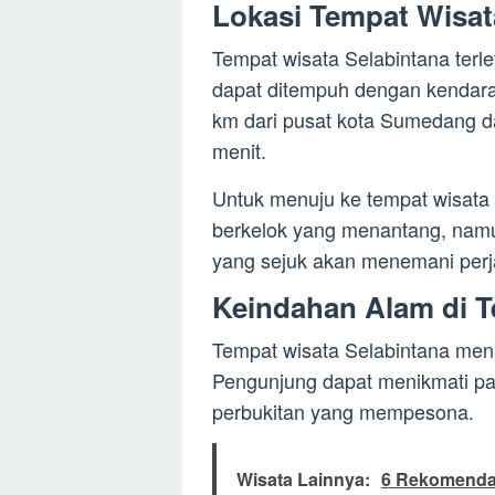
Lokasi Tempat Wisat
Tempat wisata Selabintana terl
dapat ditempuh dengan kendara
km dari pusat kota Sumedang da
menit.
Untuk menuju ke tempat wisata 
berkelok yang menantang, nam
yang sejuk akan menemani perj
Keindahan Alam di T
Tempat wisata Selabintana me
Pengunjung dapat menikmati p
perbukitan yang mempesona.
Wisata Lainnya:
6 Rekomendas