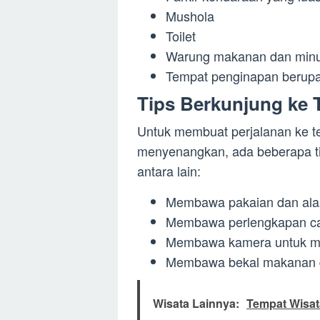
Mushola
Toilet
Warung makanan dan min
Tempat penginapan berupa
Tips Berkunjung ke 
Untuk membuat perjalanan ke te
menyenangkan, ada beberapa tips
antara lain:
Membawa pakaian dan ala
Membawa perlengkapan cam
Membawa kamera untuk m
Membawa bekal makanan da
Wisata Lainnya:
Tempat Wisat