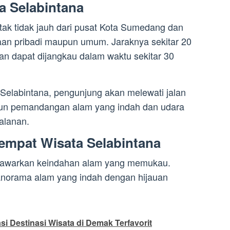
a Selabintana
etak tidak jauh dari pusat Kota Sumedang dan
an pribadi maupun umum. Jaraknya sekitar 20
n dapat dijangkau dalam waktu sekitar 30
Selabintana, pengunjung akan melewati jalan
un pemandangan alam yang indah dan udara
alanan.
empat Wisata Selabintana
nawarkan keindahan alam yang memukau.
anorama alam yang indah dengan hijauan
i Destinasi Wisata di Demak Terfavorit