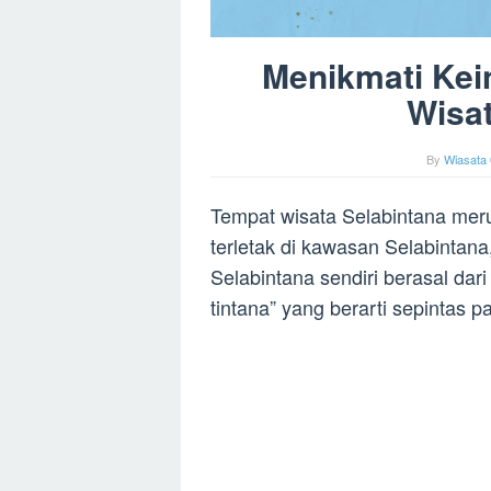
Menikmati Kei
Wisat
By
Wiasata 
Tempat wisata Selabintana meru
terletak di kawasan Selabinta
Selabintana sendiri berasal dar
tintana” yang berarti sepintas 