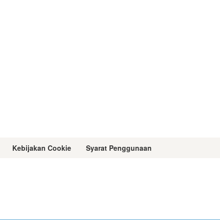
Kebijakan Cookie
Syarat Penggunaan