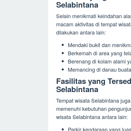
Selabintana
Selain menikmati keindahan al
macam aktivitas di tempat wisat
dilakukan antara lain:
Mendaki bukit dan menikm
Berkemah di area yang tel
Berenang di kolam alami ya
Memancing di danau buata
Fasilitas yang Terse
Selabintana
Tempat wisata Selabintana juga
memenuhi kebutuhan pengunjung.
wisata Selabintana antara lain:
Parkir kendaraan yang lua