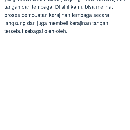
tangan dari tembaga. Di sini kamu bisa melihat
proses pembuatan kerajinan tembaga secara
langsung dan juga membeli kerajinan tangan
tersebut sebagai oleh-oleh.