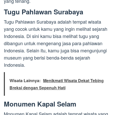
yang tenang.
Tugu Pahlawan Surabaya
Tugu Pahlawan Surabaya adalah tempat wisata
yang cocok untuk kamu yang ingin melihat sejarah
Indonesia. Di sini kamu bisa melihat tugu yang
dibangun untuk mengenang jasa para pahlawan
Indonesia. Selain itu, kamu juga bisa mengunjungi
museum yang berisi benda-benda sejarah
Indonesia.
Wisata Lainnya:
Menikmati Wisata Dekat Tebing
Breksi dengan Sepenuh Hati
Monumen Kapal Selam
Monumen Kapal Selam adalah tempat wisata yang