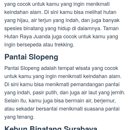
yang cocok untuk kamu yang ingin menikmati
keindahan alam. Di sini kamu bisa melihat hutan
yang hijau, air terjun yang indah, dan juga banyak
spesies binatang yang hidup di dalamnya. Taman
Hutan Raya Juanda juga cocok untuk kamu yang
ingin bersepeda atau trekking.
Pantai Slopeng
Pantai Slopeng adalah tempat wisata yang cocok
untuk kamu yang ingin menikmati keindahan alam.
Di sini kamu bisa menikmati pemandangan pantai
yang indah, pasir putih, dan juga air laut yang jernih.
Selain itu, kamu juga bisa bermain air, berjemur,
atau sekadar bersantai menikmati suasana pantai
yang tenang.
Kebun Binatang Surabaya