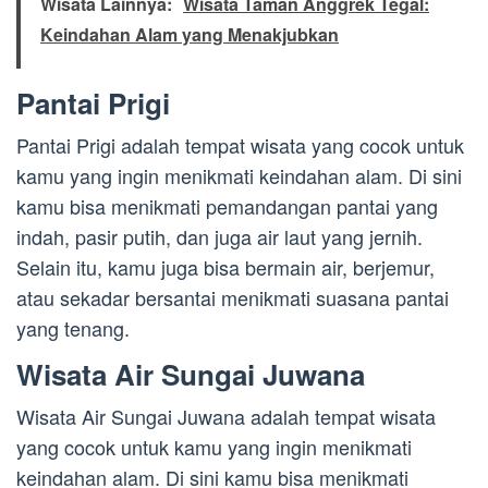
Wisata Lainnya:
Wisata Taman Anggrek Tegal:
Keindahan Alam yang Menakjubkan
Pantai Prigi
Pantai Prigi adalah tempat wisata yang cocok untuk
kamu yang ingin menikmati keindahan alam. Di sini
kamu bisa menikmati pemandangan pantai yang
indah, pasir putih, dan juga air laut yang jernih.
Selain itu, kamu juga bisa bermain air, berjemur,
atau sekadar bersantai menikmati suasana pantai
yang tenang.
Wisata Air Sungai Juwana
Wisata Air Sungai Juwana adalah tempat wisata
yang cocok untuk kamu yang ingin menikmati
keindahan alam. Di sini kamu bisa menikmati