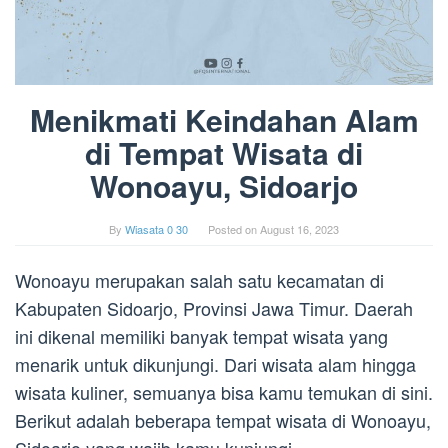
Menikmati Keindahan Alam
di Tempat Wisata di
Wonoayu, Sidoarjo
By
Wiasata 0 30
Posted on
August 16, 2023
Wonoayu merupakan salah satu kecamatan di
Kabupaten Sidoarjo, Provinsi Jawa Timur. Daerah
ini dikenal memiliki banyak tempat wisata yang
menarik untuk dikunjungi. Dari wisata alam hingga
wisata kuliner, semuanya bisa kamu temukan di sini.
Berikut adalah beberapa tempat wisata di Wonoayu,