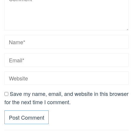
Save my name, email, and website in this browser
for the next time I comment.