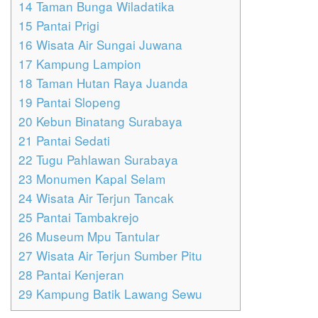
14
Taman Bunga Wiladatika
15
Pantai Prigi
16
Wisata Air Sungai Juwana
17
Kampung Lampion
18
Taman Hutan Raya Juanda
19
Pantai Slopeng
20
Kebun Binatang Surabaya
21
Pantai Sedati
22
Tugu Pahlawan Surabaya
23
Monumen Kapal Selam
24
Wisata Air Terjun Tancak
25
Pantai Tambakrejo
26
Museum Mpu Tantular
27
Wisata Air Terjun Sumber Pitu
28
Pantai Kenjeran
29
Kampung Batik Lawang Sewu