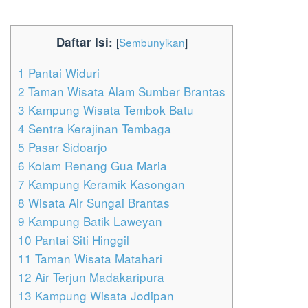
Daftar Isi:
[
Sembunyikan
]
1
Pantai Widuri
2
Taman Wisata Alam Sumber Brantas
3
Kampung Wisata Tembok Batu
4
Sentra Kerajinan Tembaga
5
Pasar Sidoarjo
6
Kolam Renang Gua Maria
7
Kampung Keramik Kasongan
8
Wisata Air Sungai Brantas
9
Kampung Batik Laweyan
10
Pantai Siti Hinggil
11
Taman Wisata Matahari
12
Air Terjun Madakaripura
13
Kampung Wisata Jodipan