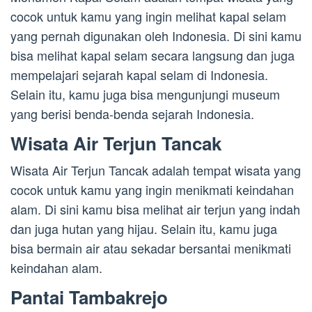
cocok untuk kamu yang ingin melihat kapal selam
yang pernah digunakan oleh Indonesia. Di sini kamu
bisa melihat kapal selam secara langsung dan juga
mempelajari sejarah kapal selam di Indonesia.
Selain itu, kamu juga bisa mengunjungi museum
yang berisi benda-benda sejarah Indonesia.
Wisata Air Terjun Tancak
Wisata Air Terjun Tancak adalah tempat wisata yang
cocok untuk kamu yang ingin menikmati keindahan
alam. Di sini kamu bisa melihat air terjun yang indah
dan juga hutan yang hijau. Selain itu, kamu juga
bisa bermain air atau sekadar bersantai menikmati
keindahan alam.
Pantai Tambakrejo