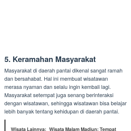
5. Keramahan Masyarakat
Masyarakat di daerah pantai dikenal sangat ramah
dan bersahabat. Hal ini membuat wisatawan
merasa nyaman dan selalu ingin kembali lagi.
Masyarakat setempat juga senang berinteraksi
dengan wisatawan, sehingga wisatawan bisa belajar
lebih banyak tentang kehidupan di daerah pantai.
Wisata Lainnya:
Wisata Malam Madiun: Tempat