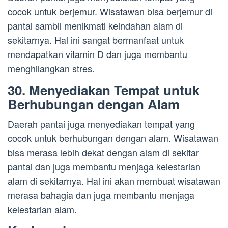
cocok untuk berjemur. Wisatawan bisa berjemur di
pantai sambil menikmati keindahan alam di
sekitarnya. Hal ini sangat bermanfaat untuk
mendapatkan vitamin D dan juga membantu
menghilangkan stres.
30. Menyediakan Tempat untuk
Berhubungan dengan Alam
Daerah pantai juga menyediakan tempat yang
cocok untuk berhubungan dengan alam. Wisatawan
bisa merasa lebih dekat dengan alam di sekitar
pantai dan juga membantu menjaga kelestarian
alam di sekitarnya. Hal ini akan membuat wisatawan
merasa bahagia dan juga membantu menjaga
kelestarian alam.