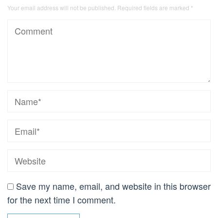
Your email address will not be published.
Required fields are marked
*
Save my name, email, and website in this browser
for the next time I comment.