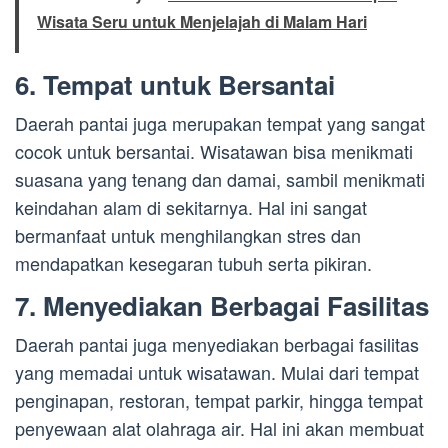
Wisata Seru untuk Menjelajah di Malam Hari
6. Tempat untuk Bersantai
Daerah pantai juga merupakan tempat yang sangat
cocok untuk bersantai. Wisatawan bisa menikmati
suasana yang tenang dan damai, sambil menikmati
keindahan alam di sekitarnya. Hal ini sangat
bermanfaat untuk menghilangkan stres dan
mendapatkan kesegaran tubuh serta pikiran.
7. Menyediakan Berbagai Fasilitas
Daerah pantai juga menyediakan berbagai fasilitas
yang memadai untuk wisatawan. Mulai dari tempat
penginapan, restoran, tempat parkir, hingga tempat
penyewaan alat olahraga air. Hal ini akan membuat