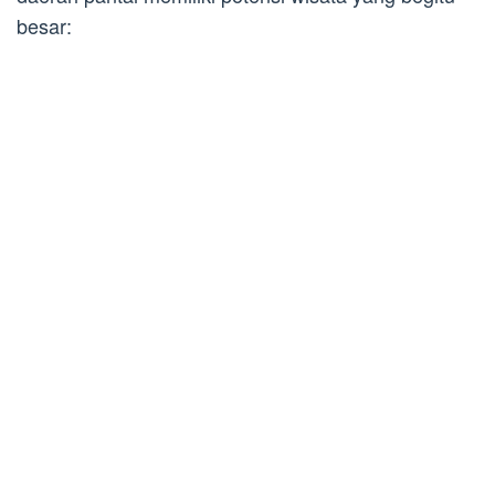
besar: