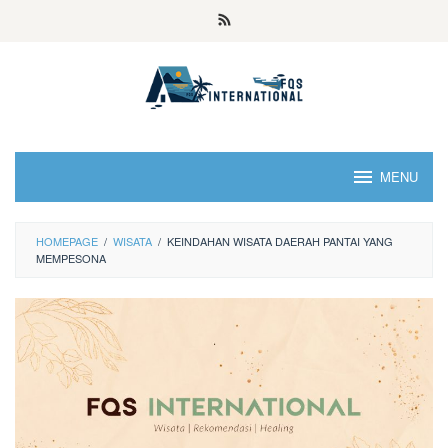
MENU
HOMEPAGE
/
WISATA
/
KEINDAHAN WISATA DAERAH PANTAI YANG
MEMPESONA