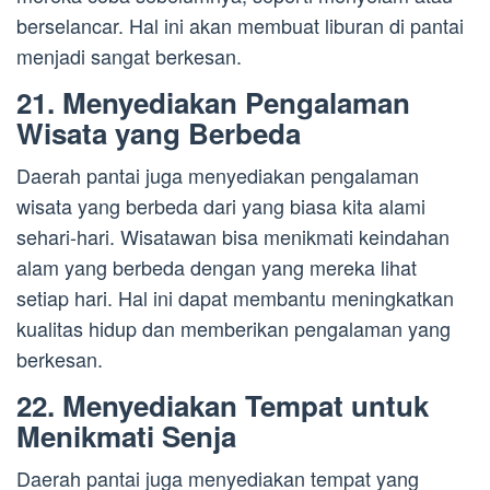
berselancar. Hal ini akan membuat liburan di pantai
menjadi sangat berkesan.
21. Menyediakan Pengalaman
Wisata yang Berbeda
Daerah pantai juga menyediakan pengalaman
wisata yang berbeda dari yang biasa kita alami
sehari-hari. Wisatawan bisa menikmati keindahan
alam yang berbeda dengan yang mereka lihat
setiap hari. Hal ini dapat membantu meningkatkan
kualitas hidup dan memberikan pengalaman yang
berkesan.
22. Menyediakan Tempat untuk
Menikmati Senja
Daerah pantai juga menyediakan tempat yang