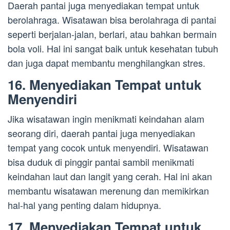
Daerah pantai juga menyediakan tempat untuk
berolahraga. Wisatawan bisa berolahraga di pantai
seperti berjalan-jalan, berlari, atau bahkan bermain
bola voli. Hal ini sangat baik untuk kesehatan tubuh
dan juga dapat membantu menghilangkan stres.
16. Menyediakan Tempat untuk
Menyendiri
Jika wisatawan ingin menikmati keindahan alam
seorang diri, daerah pantai juga menyediakan
tempat yang cocok untuk menyendiri. Wisatawan
bisa duduk di pinggir pantai sambil menikmati
keindahan laut dan langit yang cerah. Hal ini akan
membantu wisatawan merenung dan memikirkan
hal-hal yang penting dalam hidupnya.
17. Menyediakan Tempat untuk