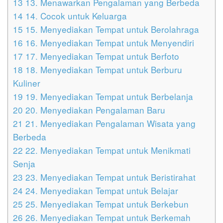
13
13. Menawarkan Pengalaman yang Berbeda
14
14. Cocok untuk Keluarga
15
15. Menyediakan Tempat untuk Berolahraga
16
16. Menyediakan Tempat untuk Menyendiri
17
17. Menyediakan Tempat untuk Berfoto
18
18. Menyediakan Tempat untuk Berburu
Kuliner
19
19. Menyediakan Tempat untuk Berbelanja
20
20. Menyediakan Pengalaman Baru
21
21. Menyediakan Pengalaman Wisata yang
Berbeda
22
22. Menyediakan Tempat untuk Menikmati
Senja
23
23. Menyediakan Tempat untuk Beristirahat
24
24. Menyediakan Tempat untuk Belajar
25
25. Menyediakan Tempat untuk Berkebun
26
26. Menyediakan Tempat untuk Berkemah