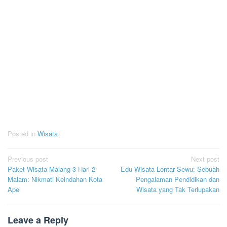
Posted in
Wisata
Post
Previous post
Next post
Paket Wisata Malang 3 Hari 2
Edu Wisata Lontar Sewu: Sebuah
navigation
Malam: Nikmati Keindahan Kota
Pengalaman Pendidikan dan
Apel
Wisata yang Tak Terlupakan
Leave a Reply