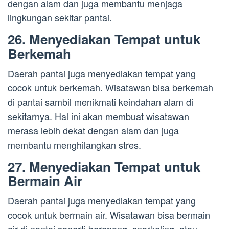
dengan alam dan juga membantu menjaga
lingkungan sekitar pantai.
26. Menyediakan Tempat untuk
Berkemah
Daerah pantai juga menyediakan tempat yang
cocok untuk berkemah. Wisatawan bisa berkemah
di pantai sambil menikmati keindahan alam di
sekitarnya. Hal ini akan membuat wisatawan
merasa lebih dekat dengan alam dan juga
membantu menghilangkan stres.
27. Menyediakan Tempat untuk
Bermain Air
Daerah pantai juga menyediakan tempat yang
cocok untuk bermain air. Wisatawan bisa bermain