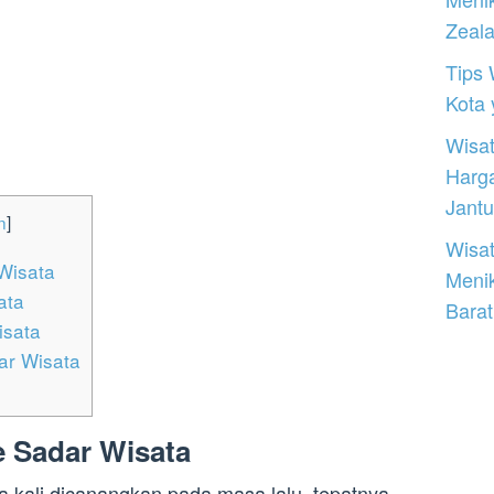
Zeal
Tips 
Kota
Wisat
Harg
Jantu
n
]
Wisat
Wisata
Meni
ata
Barat
sata
ar Wisata
 Sadar Wisata
 kali dicanangkan pada masa lalu, tepatnya