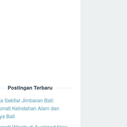
Postingan Terbaru
a Sekitar Jimbaran Bali:
kmati Keindahan Alam dan
a Bali
mati Wisata di Auckland New