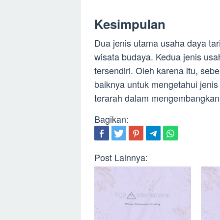
Kesimpulan
Dua jenis utama usaha daya tar
wisata budaya. Kedua jenis usa
tersendiri. Oleh karena itu, se
baiknya untuk mengetahui jenis 
terarah dalam mengembangkan
Bagikan:
Post Lainnya: