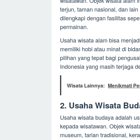
wisatawan. Objek wisata alam in
terjun, taman nasional, dan lai
dilengkapi dengan fasilitas sep
permainan.
Usaha wisata alam bisa menjadi
memiliki hobi atau minat di bida
pilihan yang tepat bagi pengu
Indonesia yang masih terjaga d
Wisata Lainnya:
Menikmati Pe
2. Usaha Wisata Bud
Usaha wisata budaya adalah u
kepada wisatawan. Objek wisata
museum, tarian tradisional, ker