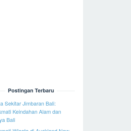
Postingan Terbaru
a Sekitar Jimbaran Bali:
kmati Keindahan Alam dan
a Bali
mati Wisata di Auckland New