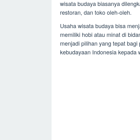
wisata budaya biasanya dilengka
restoran, dan toko oleh-oleh.
Usaha wisata budaya bisa menja
memiliki hobi atau minat di bida
menjadi pilihan yang tepat ba
kebudayaan Indonesia kepada wi