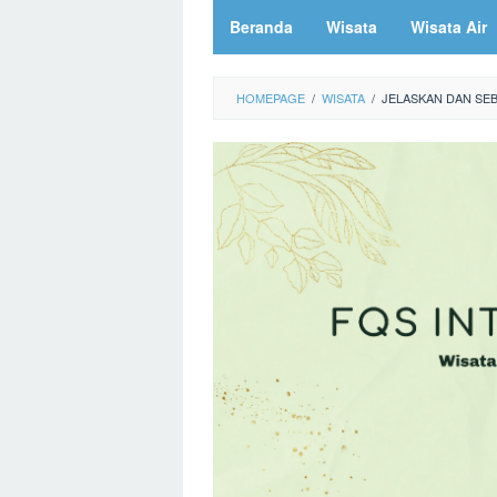
Beranda
Wisata
Wisata Air
HOMEPAGE
/
WISATA
/
JELASKAN DAN SEB