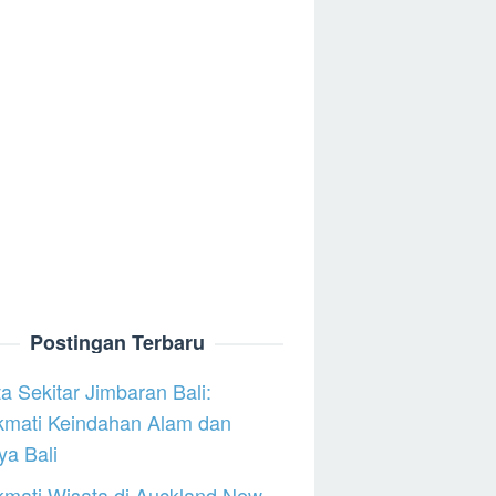
Postingan Terbaru
a Sekitar Jimbaran Bali:
kmati Keindahan Alam dan
a Bali
mati Wisata di Auckland New