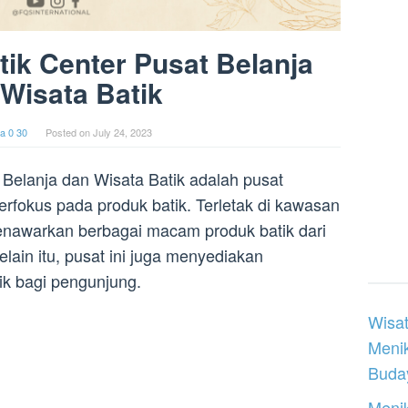
atik Center Pusat Belanja
Wisata Batik
a 0 30
Posted on
July 24, 2023
t Belanja dan Wisata Batik adalah pusat
erfokus pada produk batik. Terletak di kawasan
enawarkan berbagai macam produk batik dari
elain itu, pusat ini juga menyediakan
k bagi pengunjung.
Wisat
Meni
Buday
Menik